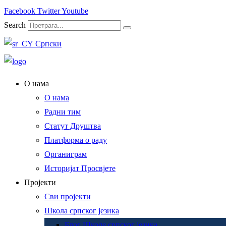
Facebook
Twitter
Youtube
Search
Српски
О нама
О нама
Радни тим
Статут Друштва
Платформа о раду
Органиграм
Историјат Просвјете
Пројекти
Сви пројекти
Школа српског језика
Блог Школе српског језика