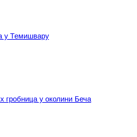
ба у Темишвару
х гробница у околини Беча