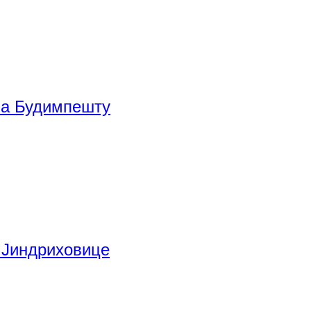
ла Будимпешту
 Јиндриховице