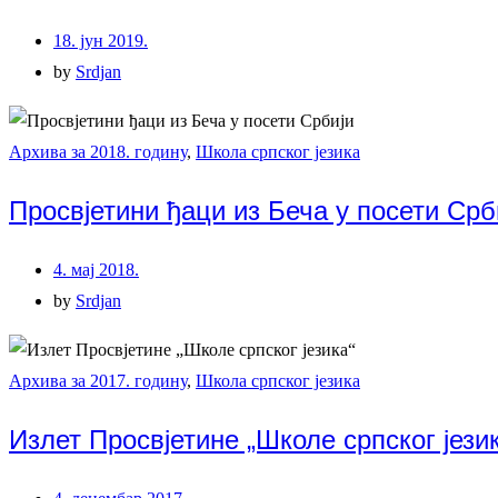
18. јун 2019.
by
Srdjan
Архива за 2018. годину
,
Школа српског језика
Просвјетини ђаци из Беча у посети Срб
4. мај 2018.
by
Srdjan
Архива за 2017. годину
,
Школа српског језика
Излет Просвјетине „Школе српског јези