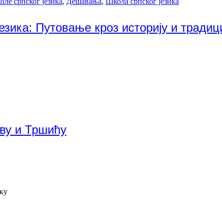
оле српског језика
,
Дешавања
,
Школа српског језика
езика: Путовање кроз историју и традиц
еву и Тршићу