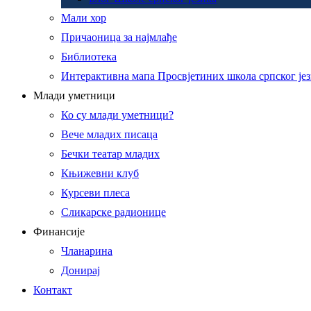
Мали хор
Причаоница за најмлађе
Библиотека
Интерактивна мапа Просвјетиних школа српског је
Млади уметници
Ко су млади уметници?
Вече младих писаца
Бечки театар младих
Књижевни клуб
Курсеви плеса
Сликарске радионице
Финансије
Чланарина
Донирај
Контакт