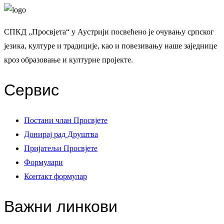
СПКД „Просвјета“ у Аустрији посвећено је очувању српског
језика, културе и традиције, као и повезивању наше заједнице
кроз образовање и културне пројекте.
Сервис
Постани члан Просвјете
Донирај рад Друштва
Пријатељи Просвјете
Формулари
Контакт формулар
Важни линкови