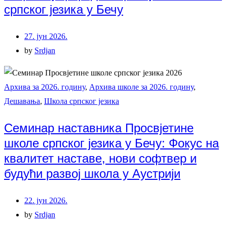
српског језика у Бечу
27. јун 2026.
by
Srdjan
Архива за 2026. годину
,
Архива школе за 2026. годину
,
Дешавања
,
Школа српског језика
Семинар наставника Просвјетине
школе српског језика у Бечу: Фокус на
квалитет наставе, нови софтвер и
будући развој школа у Аустрији
22. јун 2026.
by
Srdjan