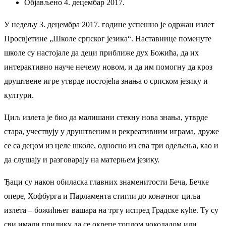
Објављено 4. децембар 2017.
У недељу 3. децембра 2017. године успешно је одржан излет
Просвјетине „Школе српског језика“. Наставнице поменуте
школе су настојале да деци приближе дух Божића, да их
интерактивно науче нечему новом, и да им помогну да кроз
друштвене игре утврде постојећа знања о српском језику и
култури.
Циљ излета је био да малишани стекну нова знања, утврде
стара, учествују у друштвеним и рекреативним играма, друже
се са децом из целе школе, односно из сва три одељења, као и
да слушају и разговарају на матерњем језику.
Ђаци су након обиласка главних знаменитости Беча, Бечке
опере, Хофбурга и Парламента стигли до коначног циља
излета – божићњег вашара на тргу испред Градске куће. Ту су
сви имали прилику да се окрепе топлом чоколадом или