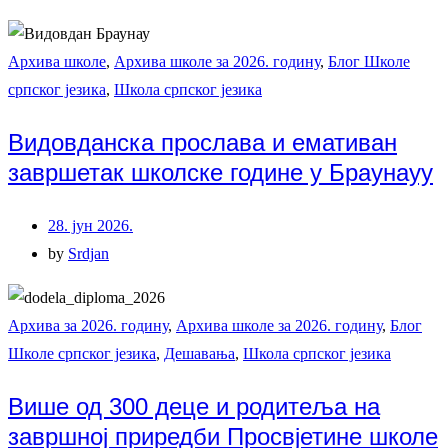
Архива школе
,
Архива школе за 2026. годину
,
Блог Школе
српског језика
,
Школа српског језика
Видовданска прослава и емативан
завршетак школске године у Браунауу
28. јун 2026.
by
Srdjan
Архива за 2026. годину
,
Архива школе за 2026. годину
,
Блог
Школе српског језика
,
Дешавања
,
Школа српског језика
Више од 300 деце и родитеља на
завршној приредби Просвјетине школе