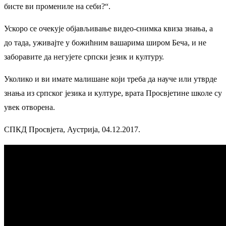
бисте ви промениле на себи?“.
Ускоро се очекује објављивање видео-снимка квиза знања, а
до тада, уживајте у божићним вашарима широм Беча, и не
заборавите да негујете српски језик и културу.
Уколико и ви имате малишане који треба да науче или утврде
знања из српског језика и културе, врата Просвјетине школе су
увек отворена.
СПКД Просвјета, Аустрија, 04.12.2017.