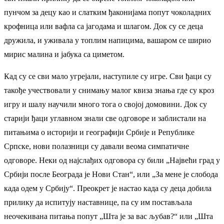
пунчом за децу као и слатким ђаконијама попут чоколадних
крофница или вафла са јагодама и шлагом. Док су се деца
дружила, и уживала у топлим напицима, вашаром се ширио
мирис малина и јабука са циметом.
Кад су се сви мало угрејали, наступиле су игре. Сви ђаци су
такође учествовали у снимању малог квиза знања где су кроз
игру и шалу научили много тога о својој домовини. Док су
старији ђаци углавном знали све одговоре и заблистали на
питањима о историји и географији Србије и Републике
Српске, нови полазници су давали веома симпатичне
одговоре. Неки од најслађих одговора су били „Највећи град у
Србији после Београда је Нови Стан“, или „За мене је слобода
када одем у Србију“. Преокрет је настао када су деца добила
прилику да испитују наставнице, па су им постављала
неочекивана питања попут „Шта је за вас љубав?“ или „Шта