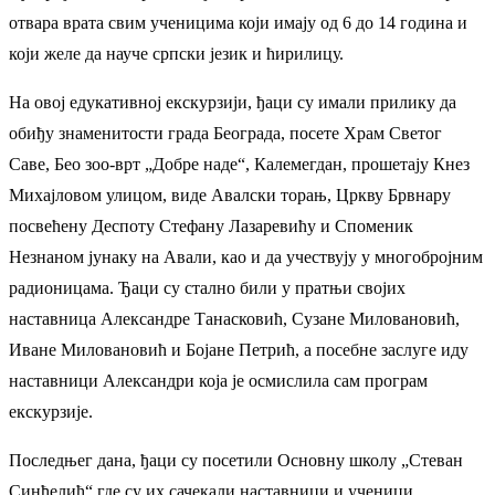
отвара врата свим ученицима који имају од 6 до 14 година и
који желе да науче српски језик и ћирилицу.
На овој едукативној екскурзији, ђаци су имали прилику да
обиђу знаменитости града Београда, посете Храм Светог
Саве, Бео зоо-врт „Добре наде“, Калемегдан, прошетају Кнез
Михајловом улицом, виде Авалски торањ, Цркву Брвнару
посвећену Деспоту Стефану Лазаревићу и Споменик
Незнаном јунаку на Авали, као и да учествују у многобројним
радионицама. Ђаци су стално били у пратњи својих
наставница Александре Танасковић, Сузане Миловановић,
Иване Миловановић и Бојане Петрић, а посебне заслуге иду
наставници Александри која је осмислила сам програм
екскурзије.
Последњег дана, ђаци су посетили Основну школу „Стеван
Синђелић“ где су их сачекали наставници и ученици