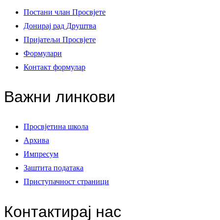
Постани члан Просвјете
Донирај рад Друштва
Пријатељи Просвјете
Формулари
Контакт формулар
Важни линкови
Просвјетина школа
Архива
Импресум
Заштита података
Приступачност страници
Контактирај нас