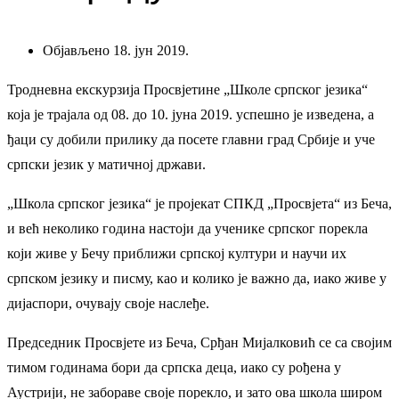
Објављено 18. јун 2019.
Тродневна екскурзија Просвјетине „Школе српског језика“
која је трајала од 08. до 10. јуна 2019. успешно је изведена, а
ђаци су добили прилику да посете главни град Србије и уче
српски језик у матичној држави.
„Школа српског језика“ је пројекат СПКД „Просвјета“ из Беча,
и већ неколико година настоји да ученике српског порекла
који живе у Бечу приближи српској култури и научи их
српском језику и писму, као и колико је важно да, иако живе у
дијаспори, очувају своје наслеђе.
Председник Просвјете из Беча, Срђан Мијалковић се са својим
тимом годинама бори да српска деца, иако су рођена у
Аустрији, не забораве своје порекло, и зато ова школа широм