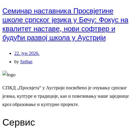
Семинар наставника Просвјетине
школе српског језика у Бечу: Фокус на
квалитет наставе, нови софтвер и
будући развој школа у Аустрији
22. јун 2026.
by
Srdjan
СПКД „Просвјета“ у Аустрији посвећено је очувању српског
језика, културе и традиције, као и повезивању наше заједнице
кроз образовање и културне пројекте.
Сервис