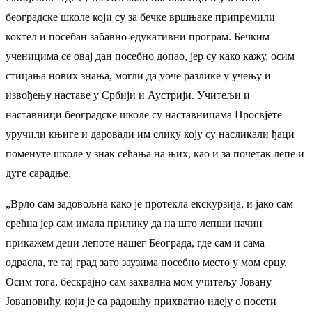
београдске школе који су за бечке вршњаке припремили
коктел и посебан забавно-едукативни програм. Бечким
ученицима се овај дан посебно допао, јер су како кажу, осим
стицања нових знања, могли да уоче разлике у учењу и
извођењу наставе у Србији и Аустрији. Учитељи и
наставници београдске школе су наставницама Просвјете
уручили књиге и даровали им слику коју су насликали ђаци
поменуте школе у знак сећања на њих, као и за почетак лепе и
дуге сарадње.
„Врло сам задовољна како је протекла екскурзија, и јако сам
срећна јер сам имала прилику да на што лепши начин
прикажем деци лепоте нашег Београда, где сам и сама
одрасла, те тај град зато заузима посебно место у мом срцу.
Осим тога, бескрајно сам захвална мом учитељу Јовану
Јовановићу, који је са радошћу прихватио идеју о посети