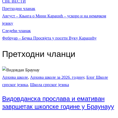
СВЕ ВЕСТИ
Кретање
Претходни
Претходни чланак
чланак:
Август – Књига о Мини Караџић – ускоро и на немачком
чланка
језику
Следећи
Следећи чланак
чланак:
Фебруар – Бечка Просвјета у посети Вуку Караџићу
Претходни чланци
Архива школе
,
Архива школе за 2026. годину
,
Блог Школе
српског језика
,
Школа српског језика
Видовданска прослава и емативан
завршетак школске године у Браунауу