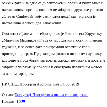
бечких ђака и заједно са директорком и бројним учитељима и
наставницима организовао им незаборавно дружење у школи
„Стеван Синђелић“ коју сам и сама похађала“, истакла је
наставница Александра Танасковић.
Оно што се ђацима посебно допало је била посета Удружењу
„Милутин Миланковић“ где су их срдачно угостили чланови
удужења, и за бечке ђаке припремили освежење као и
пригодан програм. Пројекцијом филма о познатом научнику
код деце је продубљен интерес за српског великана, а посета је
завршена уз размену поклона и обострано израженом жељом
за даљом сарадњом.
ПР СПКД Просвјета Аустрија, Беч 14. 06. 2019
Ознаке:
Екскурзија
Просвјетина школа српског језика
Подели: