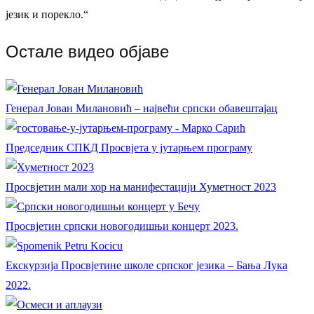
језик и порекло.“
Остале видео објаве
Генерал Јован Милановић – највећи српски обавештајац
Председник СПКД Просвјета у јутарњем програму
Просвјетин мали хор на манифестацији Хуметност 2023
Просвјетин српски новогодишњи концерт 2023.
Екскурзија Просвјетине школе српског језика – Бања Лука
2022.