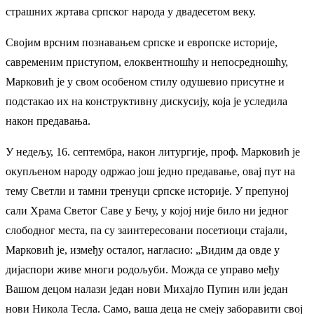
страшних жртава српског народа у двадесетом веку.
Својим врсним познавањем српске и европске историје,
савременим приступом, елоквентношћу и непосредношћу,
Марковић је у свом особеном стилу одушевио присутне и
подстакао их на конструктивну дискусију, која је уследила
након предавања.
У недељу, 16. септембра, након литургије, проф. Марковић је
окупљеном народу одржао још једно предавање, овај пут на
тему Светли и тамни тренуци српске историје. У препуној
сали Храма Светог Саве у Бечу, у којој није било ни једног
слободног места, па су заинтересовани посетиоци стајали,
Марковић је, између осталог, нагласио: „Видим да овде у
дијаспори живе многи родољуби. Можда се управо међу
Вашом децом налази један нови Михајло Пупин или један
нови Никола Тесла. Само, ваша деца не смеју заборавити свој