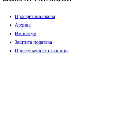
Просвјетина школа
Архива
Импресум
Заштита података
Приступачност страници
Контактирај нас
СПКД Просвјета Аустрија
Krebsengartengasse 1, 1150 Wien
Тел.:
+43 667 7711255
Ел. пошта:
office@prosvjeta.at
Facebook-f
Twitter
Youtube
© 2026 СПКД Просвјета Аустрија - Сва права задржана