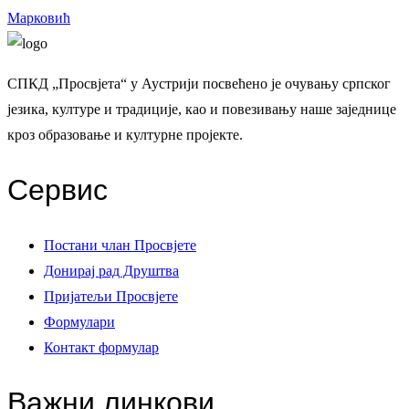
Марковић
СПКД „Просвјета“ у Аустрији посвећено је очувању српског
језика, културе и традиције, као и повезивању наше заједнице
кроз образовање и културне пројекте.
Сервис
Постани члан Просвјете
Донирај рад Друштва
Пријатељи Просвјете
Формулари
Контакт формулар
Важни линкови