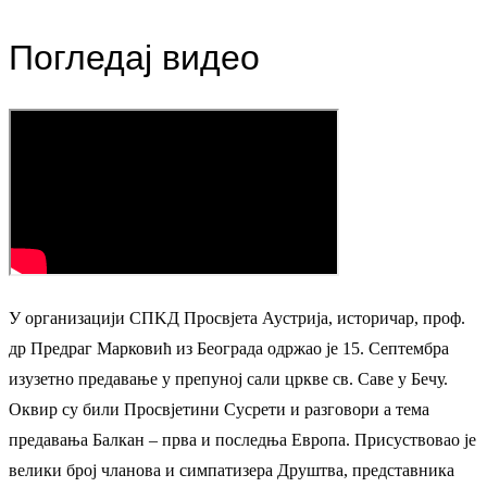
Погледај видео
У организацији СПKД Просвјета Аустрија, историчар, проф.
др Предраг Марковић из Београда одржао је 15. Септембра
изузетно предавање у препуној сали цркве св. Саве у Бечу.
Оквир су били Просвјетини Сусрети и разговори а тема
предавања Балкан – прва и последња Европа. Присуствовао је
велики број чланова и симпатизера Друштва, представника