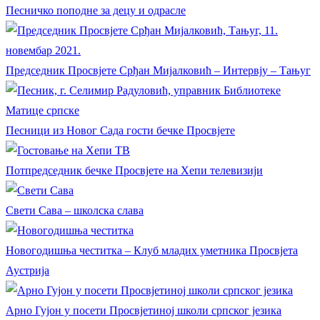
Песничко поподне за децу и одрасле
Председник Просвјете Срђан Мијалковић – Интервју – Тањуг
Песници из Новог Сада гости бечке Просвјете
Потпредседник бечке Просвјете на Хепи телевизији
Свети Сава – школска слава
Новогодишња честитка – Клуб младих уметника Просвјета
Аустрија
Арно Гујон у посети Просвјетиној школи српског језика