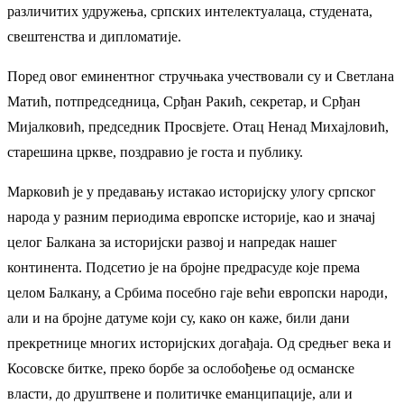
различитих удружења, српских интелектуалаца, студената,
свештенства и дипломатије.
Поред овог еминентног стручњака учествовали су и Светлана
Матић, потпредседница, Срђан Ракић, секретар, и Срђан
Мијалковић, председник Просвјете. Отац Ненад Михајловић,
старешина цркве, поздравио је госта и публику.
Марковић је у предавању истакао историјску улогу српског
народа у разним периодима европске историје, као и значај
целог Балкана за историјски развој и напредак нашег
континента. Подсетио је на бројне предрасуде које према
целом Балкану, а Србима посебно гаје већи европски народи,
али и на бројне датуме који су, како он каже, били дани
прекретнице многих историјских догађаја. Од средњег века и
Косовске битке, преко борбе за ослобођење од османске
власти, до друштвене и политичке еманципације, али и