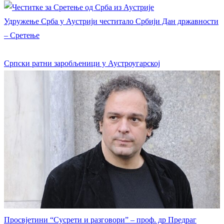
Удружење Срба у Аустрији честитало Србији Дан државности
– Сретење
Српски ратни заробљеници у Аустроугарској
Просвјетини “Сусрети и разговори” – проф. др Предраг