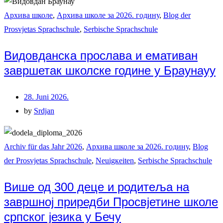
Архива школе
,
Архива школе за 2026. годину
,
Blog der
Prosvjetas Sprachschule
,
Serbische Sprachschule
Видовданска прослава и емативан
завршетак школске године у Браунауу
28. Juni 2026.
by
Srdjan
Archiv für das Jahr 2026
,
Архива школе за 2026. годину
,
Blog
der Prosvjetas Sprachschule
,
Neuigкeiten
,
Serbische Sprachschule
Више од 300 деце и родитеља на
завршној приредби Просвјетине школе
српског језика у Бечу