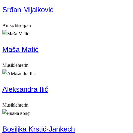
Srđan Mijalković
Aufsichtsorgan
Maša Matić
Musiklehrerin
Aleksandra Ilić
Musiklehrerin
Bosiljka Krstić-Jankech