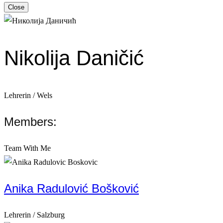
Close
Nikolija Daničić
Lehrerin / Wels
Members:
Team With Me
Anika Radulović Bošković
Lehrerin / Salzburg