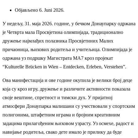
Објављено 6. Juni 2026.
У недељу, 31. маја 2026. године, у бечком Донаупарку одржана
је Четврта мала Просвјетина олимпијада, традиционално
дружење најмлађих полазника Просвјетиних Малих
причаоница, њихових родитеља и учитељица. Олимпијада је
одржана уз подршку Магистрата МА7 кроз пројекат
“Kulturelle Brücken in Wien – Entdecken, Erleben, Verstehen”.
Ова манифестација и ове године окупила је велики број деце
која су кроз игру, дружење и различите активности показала
своје вештине, спретност и тимски дух. У пријатној
атмосфери Донаупарка малишани су учествовали у спортским
полигонима, штафетним играма и бројним креативним
задацима прилагођеним њиховом узрасту. Уз осмехе, радост и
навијање родитеља, свако дете имало је прилику да буде