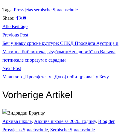
Tags:
Prosvjetas serbische Sprachschule
Share:
Alle Beiträge
Beitrags-
Previous
Previous Post
post:
Беч у знаку српске културе: СПКД Просвјета Аустрија и
Navigation
Матична библиотека „ЉубомирНенадовић“ из Ваљева
потписале споразум о сарадњи
Next
Next Post
post:
Мали хор „Просвјете“ у „Дугој ноћи цркава“ у Бечу
Vorherige Artikel
Архива школе
,
Архива школе за 2026. годину
,
Blog der
Prosvjetas Sprachschule
,
Serbische Sprachschule