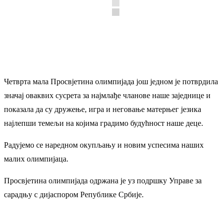
Четврта мала Просвјетина олимпијада још једном је потврдила
значај оваквих сусрета за најмлађе чланове наше заједнице и
показала да су дружење, игра и неговање матерњег језика
најлепши темељи на којима градимо будућност наше деце.
Радујемо се наредном окупљању и новим успесима наших
малих олимпијаца.
Просвјетина олимпијада одржана је уз подршку Управе за
сарадњу с дијаспором Републике Србије.