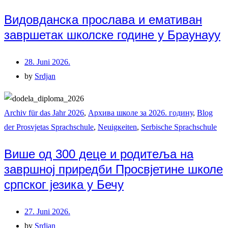
Видовданска прослава и емативан
завршетак школске године у Браунауу
28. Juni 2026.
by
Srdjan
Archiv für das Jahr 2026
,
Архива школе за 2026. годину
,
Blog
der Prosvjetas Sprachschule
,
Neuigкeiten
,
Serbische Sprachschule
Више од 300 деце и родитеља на
завршној приредби Просвјетине школе
српског језика у Бечу
27. Juni 2026.
by
Srdjan