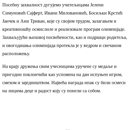
Посебну захвалност дугујемо учитељицама Јелени
Симуновић Сајферт, Ивани Миловановић, Босиљки Крстић
Јанчек и Ани Триван, које су својим трудом, залагањем и
креативношћу осмислиле и реализовале програм олимпијаде.
Захваљујући њиховој посвећености, као и подршци родитеља,
и овогодишња олимпијада протекла је у ведром и свечаном
расположењу.
На крају дружења свим учесницима уручене су медаље и
пригодни поклончићи као успомена на дан испуњен игром,
смехом и заједништвом. Највећа награда ипак су били осмеси
на лицима деце и радост коју су понели са собом.