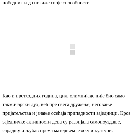
победник и да покаже своје способности.
Као и претходних година, циљ олимпијаде није био само
такмичарски дух, већ пре свега дружење, неговање
пријатељства и јачање осећаја припадности заједници. Кроз
заједничке активности деца су развијала самопоуздање,
сарадњу и љубав према матерњем језику и култури.