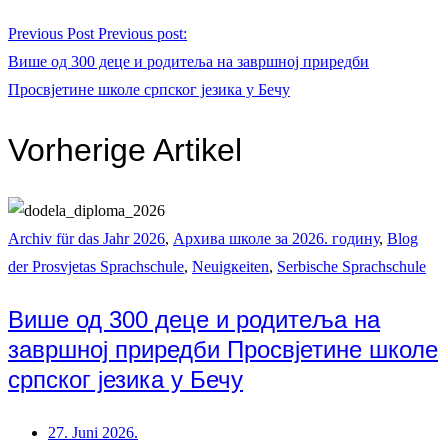
Previous Post
Previous post:
Више од 300 деце и родитеља на завршној приредби
Просвјетине школе српског језика у Бечу
Vorherige Artikel
Archiv für das Jahr 2026
,
Архива школе за 2026. годину
,
Blog
der Prosvjetas Sprachschule
,
Neuigкeiten
,
Serbische Sprachschule
Више од 300 деце и родитеља на
завршној приредби Просвјетине школе
српског језика у Бечу
27. Juni 2026.