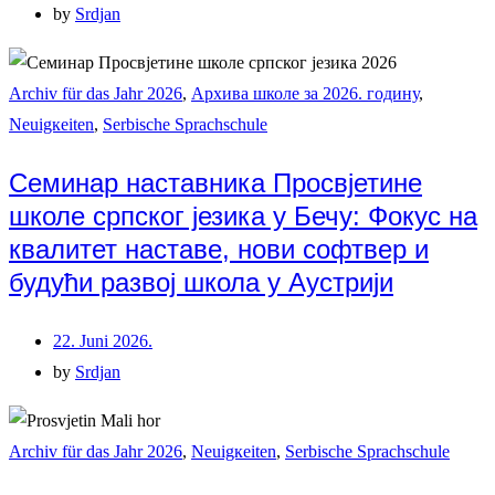
by
Srdjan
Archiv für das Jahr 2026
,
Архива школе за 2026. годину
,
Neuigкeiten
,
Serbische Sprachschule
Семинар наставника Просвјетине
школе српског језика у Бечу: Фокус на
квалитет наставе, нови софтвер и
будући развој школа у Аустрији
22. Juni 2026.
by
Srdjan
Archiv für das Jahr 2026
,
Neuigкeiten
,
Serbische Sprachschule