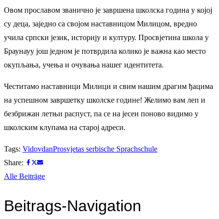
Овом прославом званично је завршена школска година у којој
су деца, заједно са својом наставницом Милицом, вредно
учила српски језик, историју и културу. Просвјетина школа у
Браунауу још једном је потврдила колико је важна као место
окупљања, учења и очувања нашег идентитета.
Честитамо наставници Милици и свим нашим драгим ђацима
на успешном завршетку школске године! Желимо вам леп и
безбрижан летњи распуст, па се на јесен поново видимо у
школским клупама на старој адреси.
Tags:
Vidovdan
Prosvjetas serbische Sprachschule
Share:
Alle Beiträge
Beitrags-Navigation