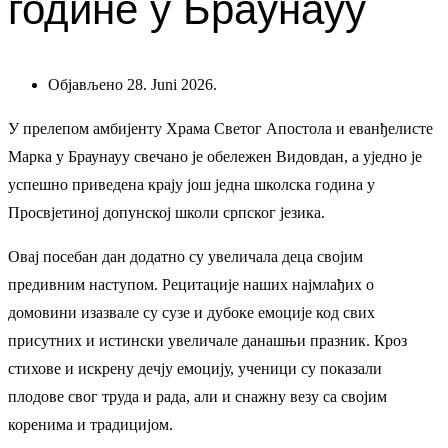
године у Браунауу
Објављено 28. Juni 2026.
У прелепом амбијенту Храма Светог Апостола и еванђелисте
Марка у Браунауу свечано је обележен Видовдан, а уједно је
успешно приведена крају још једна школска година у
Просвјетиној допунској школи српског језика.
Овај посебан дан додатно су увеличала деца својим
предивним наступом. Рецитације наших најмлађих о
домовини изазвале су сузе и дубоке емоције код свих
присутних и истински увеличале данашњи празник. Кроз
стихове и искрену дечју емоцију, ученици су показали
плодове свог труда и рада, али и снажну везу са својим
коренима и традицијом.