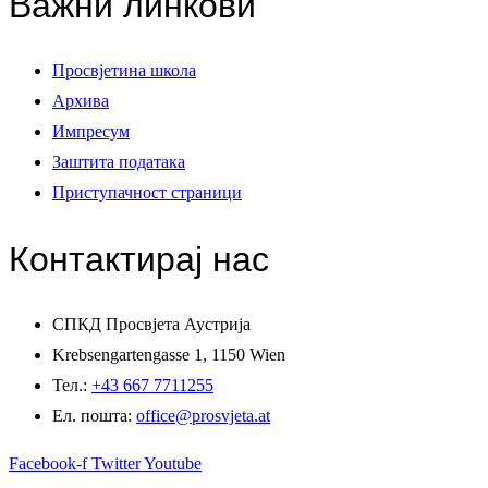
Важни линкови
Просвјетина школа
Архива
Импресум
Заштита података
Приступачност страници
Контактирај нас
СПКД Просвјета Аустрија
Krebsengartengasse 1, 1150 Wien
Тел.:
+43 667 7711255
Ел. пошта:
office@prosvjeta.at
Facebook-f
Twitter
Youtube