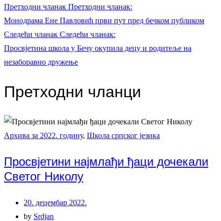
Претходни чланак
Претходни чланак:
Монодрама Ене Павловић први пут пред бечком публиком
Следећи чланак
Следећи чланак:
Просвјетина школа у Бечу окупила децу и родитеље на
незаборавно дружење
Претходни чланци
Архива за 2022. годину
,
Школа српског језика
Просвјетини најмлађи ђаци дочекали
Светог Николу
20. децембар 2022.
by
Srdjan