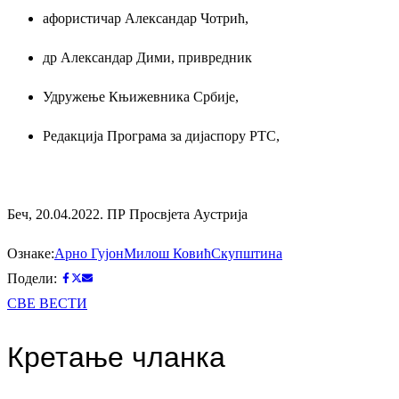
афористичар Александар Чотрић,
др Александар Дими, привредник
Удружење Књижевника Србије,
Редакција Прогрaма за дијаспору РТС,
Беч, 20.04.2022. ПР Просвјета Аустрија
Ознаке:
Арно Гујон
Милош Ковић
Скупштина
Подели:
СВЕ ВЕСТИ
Кретање чланка