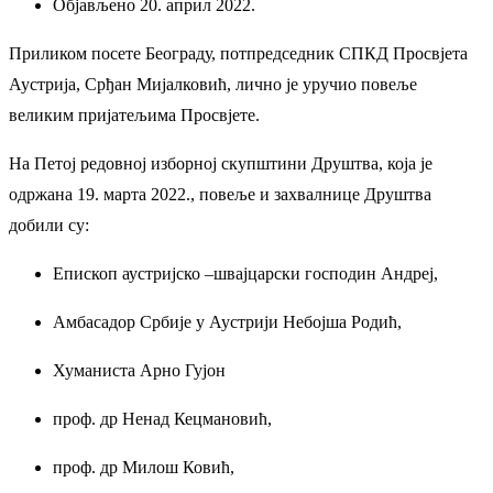
Објављено 20. април 2022.
Приликом посете Београду, потпредседник СПКД Просвјета
Аустрија, Срђан Мијалковић, лично је уручио повеље
великим пријатељима Просвјете.
На Петој редовној изборној скупштини Друштва, која је
одржана 19. марта 2022., повеље и захвалнице Друштва
добили су:
Епископ аустријско –швајцарски господин Андреј,
Амбасадор Србије у Аустрији Небојша Родић,
Хуманиста Арно Гујон
проф. др Ненад Кецмановић,
проф. др Милош Ковић,