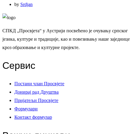
by
Srdjan
СПКД „Просвјета“ у Аустрији посвећено је очувању српског
језика, културе и традиције, као и повезивању наше заједнице
кроз образовање и културне пројекте.
Сервис
Постани члан Просвјете
Донирај рад Друштва
Пријатељи Просвјете
Формулари
Контакт формулар