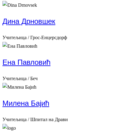
Дина Дрновшек
Учитељица / Грос-Енцерсдорф
Ена Павловић
Учитељица / Беч
Милена Бајић
Учитељица / Шпитал на Драви