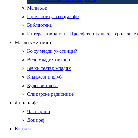
Мали хор
Причаоница за најмлађе
Библиотека
Интерактивна мапа Просвјетиних школа српског је
Млади уметници
Ко су млади уметници?
Вече младих писаца
Бечки театар младих
Књижевни клуб
Курсеви плеса
Сликарске радионице
Финансије
Чланарина
Донирај
Контакт