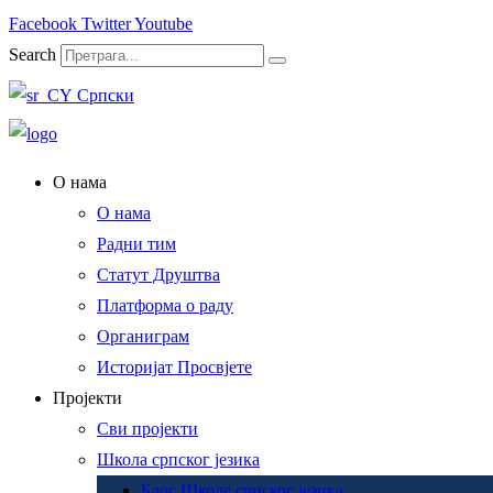
Facebook
Twitter
Youtube
Search
Српски
О нама
О нама
Радни тим
Статут Друштва
Платформа о раду
Органиграм
Историјат Просвјете
Пројекти
Сви пројекти
Школа српског језика
Блог Школе српског језика