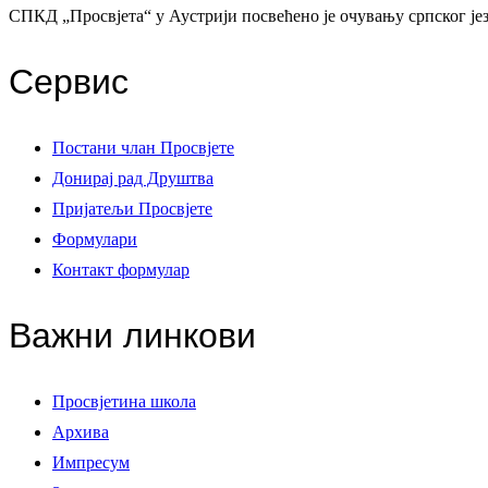
СПКД „Просвјета“ у Аустрији посвећено је очувању српског јез
Сервис
Постани члан Просвјете
Донирај рад Друштва
Пријатељи Просвјете
Формулари
Контакт формулар
Важни линкови
Просвјетина школа
Архива
Импресум