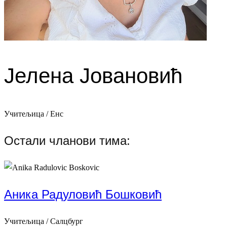
Јелена Јовановић
Учитељица / Енс
Остали чланови тима:
Аника Радуловић Бошковић
Учитељица / Салцбург