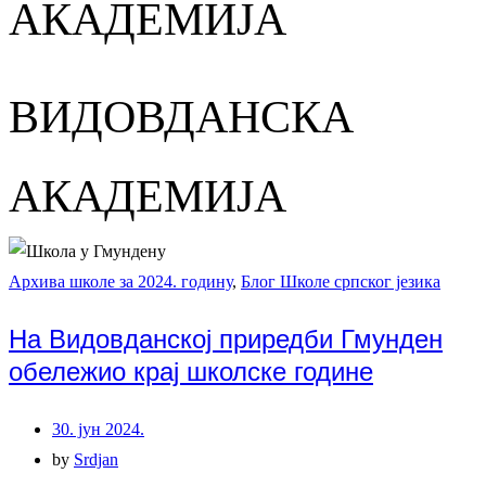
АКАДЕМИЈА
ВИДОВДАНСКА
АКАДЕМИЈА
Архива школе за 2024. годину
,
Блог Школе српског језика
На Видовданској приредби Гмунден
обележио крај школске године
30. јун 2024.
by
Srdjan