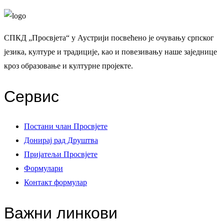
СПКД „Просвјета“ у Аустрији посвећено је очувању српског
језика, културе и традиције, као и повезивању наше заједнице
кроз образовање и културне пројекте.
Сервис
Постани члан Просвјете
Донирај рад Друштва
Пријатељи Просвјете
Формулари
Контакт формулар
Важни линкови