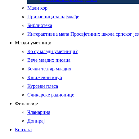
Мали хор
Причаоница за најмлађе
Библиотека
Интерактивна мапа Просвјетиних школа српског је
Млади уметници
Ко су млади уметници?
Вече младих писаца
Бечки театар младих
Књижевни клуб
Курсеви плеса
Сликарске радионице
Финансије
Чланарина
Донирај
Контакт