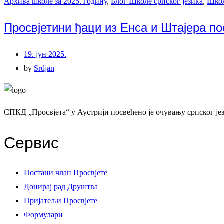
Архива школе за 2025. годину
,
Блог Школе српског језика
,
Школ
Просвјетини ђаци из Енса и Штајера по
19. јун 2025.
by
Srdjan
СПКД „Просвјета“ у Аустрији посвећено је очувању српског јез
Сервис
Постани члан Просвјете
Донирај рад Друштва
Пријатељи Просвјете
Формулари