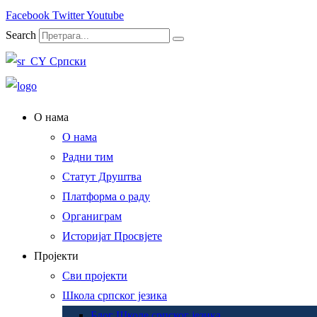
Facebook
Twitter
Youtube
Search
Српски
О нама
О нама
Радни тим
Статут Друштва
Платформа о раду
Органиграм
Историјат Просвјете
Пројекти
Сви пројекти
Школа српског језика
Блог Школе српског језика