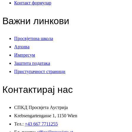
Контакт формулар
Важни линкови
Просвјетина школа
Архива
Импресум
Заштита података
Приступачност страници
Контактирај нас
СПКД Просвјета Аустрија
Krebsengartengasse 1, 1150 Wien
Тел.:
+43 667 7711255