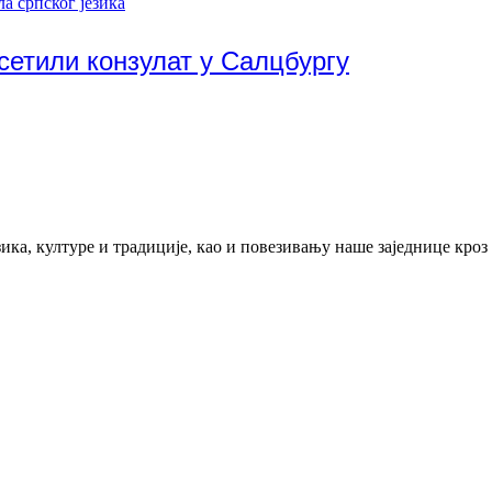
а српског језика
сетили конзулат у Салцбургу
ика, културе и традиције, као и повезивању наше заједнице кроз