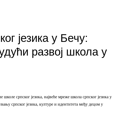
ог језика у Бечу:
удући развој школа у
 школе српског језика, највеће мреже школа српског језика у
увању српског језика, културе и идентитета међу децом у