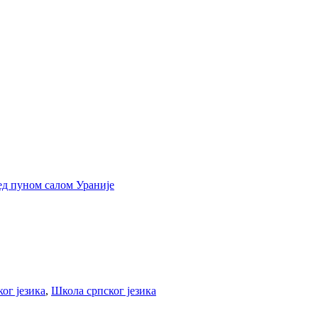
ед пуном салом Ураније
ог језика
,
Школа српског језика