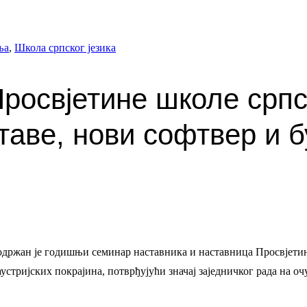
ња
,
Школа српског језика
освјетине школе српск
таве, нови софтвер и б
одржан је годишњи семинар наставника и наставница Просвјетине
устријских покрајина, потврђујући значај заједничког рада на оч