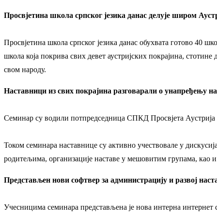
Просвјетина школа српског језика данас делује широм Ауст
Просвјетина школа српског језика данас обухвата готово 40 шк
школа која покрива свих девет аустријских покрајина, стотине д
свом народу.
Наставници из свих покрајина разговарали о унапређењу на
Семинар су водили потпредседница СПКД Просвјета Аустрија 
Током семинара наставнице су активно учествовале у дискусиј
родитељима, организације наставе у мешовитим групама, као и 
Представљен нови софтвер за администрацију и развој наст
Учесницима семинара представљена је нова интерна интернет с