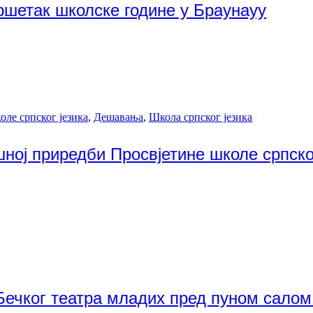
ршетак школске године у Браунауу
оле српског језика
,
Дешавања
,
Школа српског језика
ној приредби Просвјетине школе српског
Бечког театра младих пред пуном салом