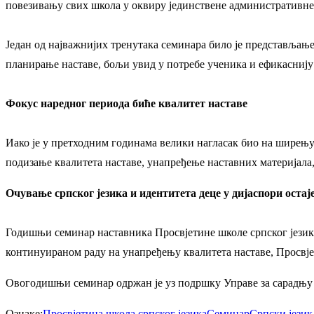
повезивању свих школа у оквиру јединствене административне
Један од најважнијих тренутака семинара било је представљањ
планирање наставе, бољи увид у потребе ученика и ефикасниј
Фокус наредног периода биће квалитет наставе
Иако је у претходним годинама велики нагласак био на ширењу 
подизање квалитета наставе, унапређење наставних материјала,
Очување српског језика и идентитета деце у дијаспори остај
Годишњи семинар наставника Просвјетине школе српског језика
континуираном раду на унапређењу квалитета наставе, Просвјети
Овогодишњи семинар одржан је уз подршку Управе за сарадњу 
Ознаке:
Просвјетина школа српског језика
Семинар
Српски језик