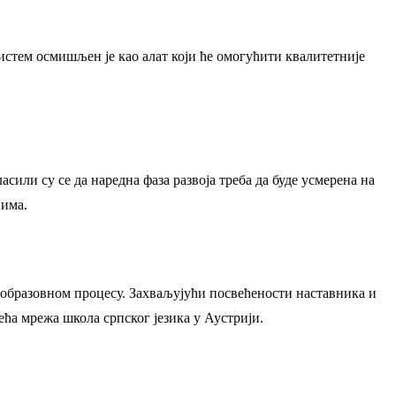
истем осмишљен је као алат који ће омогућити квалитетније
или су се да наредна фаза развоја треба да буде усмерена на
љима.
у образовном процесу. Захваљујући посвећености наставника и
ећа мрежа школа српског језика у Аустрији.