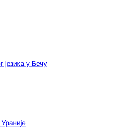
 језика у Бечу
 Ураније