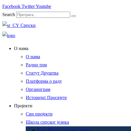
Facebook
Twitter
Youtube
Search
Српски
О нама
О нама
Радни тим
Статут Друштва
Платформа о раду
Органиграм
Историјат Просвјете
Пројекти
Сви пројекти
Школа српског језика
Блог Школе српског језика