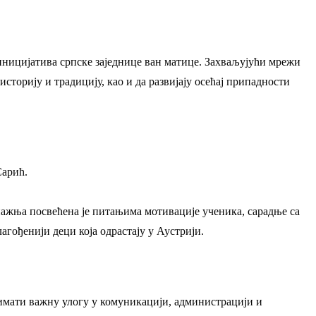
 иницијатива српске заједнице ван матице. Захваљујући мрежи
историју и традицију, као и да развијају осећај припадности
Сарић.
пажња посвећена је питањима мотивације ученика, сарадње са
гођенији деци која одрастају у Аустрији.
 имати важну улогу у комуникацији, администрацији и