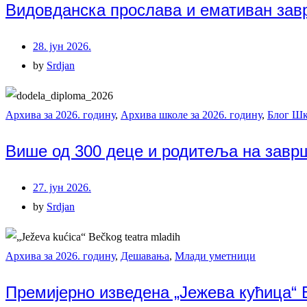
Видовданска прослава и емативан зав
28. јун 2026.
by
Srdjan
Архива за 2026. годину
,
Архива школе за 2026. годину
,
Блог Шк
Више од 300 деце и родитеља на заврш
27. јун 2026.
by
Srdjan
Архива за 2026. годину
,
Дешавања
,
Млади уметници
Премијерно изведена „Јежева кућица“ 