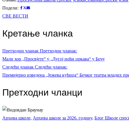
Подели:
СВЕ ВЕСТИ
Кретање чланка
Претходни чланак
Претходни чланак:
Мали хор „Просвјете“ у „Дугој ноћи цркава“ у Бечу
Следећи чланак
Следећи чланак:
Премијерно изведена „Јежева кућица“ Бечког театра младих пр
Претходни чланци
Архива школе
,
Архива школе за 2026. годину
,
Блог Школе српск