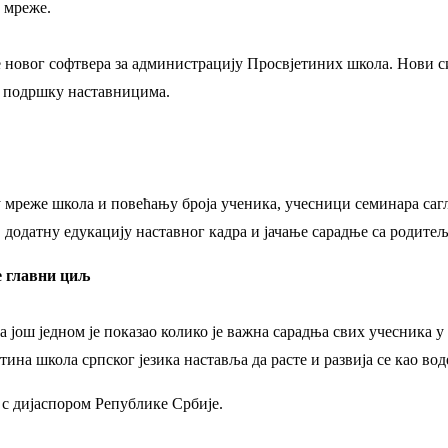
 мреже.
е новог софтвера за администрацију Просвјетиних школа. Нови с
у подршку наставницима.
мреже школа и повећању броја ученика, учесници семинара саглас
 додатну едукацију наставног кадра и јачање сарадње са родите
е главни циљ
 још једном је показао колико је важна сарадња свих учесника 
на школа српског језика наставља да расте и развија се као вод
с дијаспором Републике Србије.