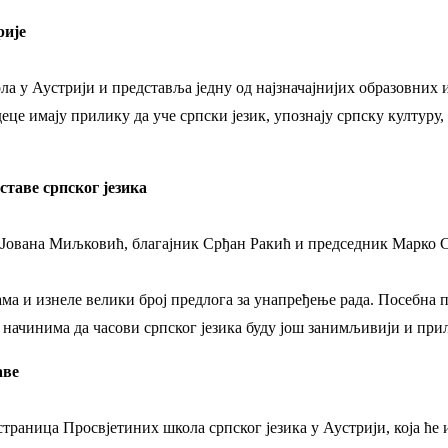
рије
ола у Аустрији и представља једну од најзначајнијих образовних
еце имају прилику да уче српски језик, упознају српску културу, 
ставе српског језика
Јована Миљковић, благајник Срђан Ракић и председник Марко 
ама и изнеле велики број предлога за унапређење рада. Посебна 
начинима да часови српског језика буду још занимљивији и прила
аве
траница Просвјетиних школа српског језика у Аустрији, која ће