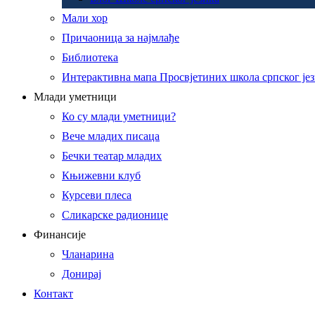
Мали хор
Причаоница за најмлађе
Библиотека
Интерактивна мапа Просвјетиних школа српског је
Млади уметници
Ко су млади уметници?
Вече младих писаца
Бечки театар младих
Књижевни клуб
Курсеви плеса
Сликарске радионице
Финансије
Чланарина
Донирај
Контакт