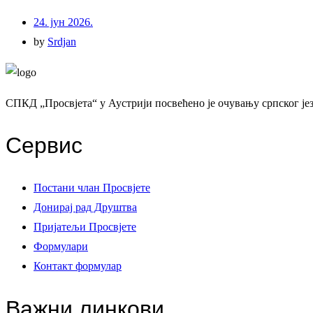
24. јун 2026.
by
Srdjan
СПКД „Просвјета“ у Аустрији посвећено је очувању српског јез
Сервис
Постани члан Просвјете
Донирај рад Друштва
Пријатељи Просвјете
Формулари
Контакт формулар
Важни линкови