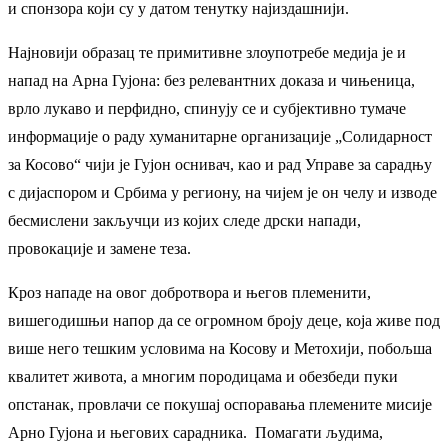
и спонзора који су у датом тенутку најиздашнији.
Најновији образац те примитивне злоупотребе медија је и
напад на Арна Гујона: без релевантних доказа и чињеница,
врло лукаво и перфидно, спинују се и субјективно тумаче
информације о раду хуманитарне организације „Солидарност
за Косово“ чији је Гујон оснивач, као и рад Управе за сарадњу
с дијаспором и Србима у региону, на чијем је он челу и изводе
бесмислени закључци из којих следе дрски напади,
провокације и замене теза.
Кроз нападе на овог добротвора и његов племенити,
вишегодишњи напор да се огромном броју деце, која живе под
више него тешким условима на Косову и Метохији, побољша
квалитет живота, а многим породицама и обезбеди пуки
опстанак, провлачи се покушај оспоравања племените мисије
Арно Гујона и његових сарадника. Помагати људима,