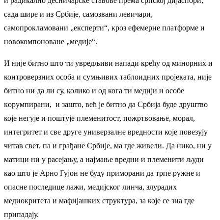
и радикално десничарске ставове према српској дијаспори,
сада шире и из Србије, самозвани левичари,
самопрокламовани „експерти“, кроз ефемерне платформе и
новокомпоноване „медије“.
И није битно што ти увредљиви напади крећу од минорних и
контроверзних особа и сумњивих таблоидних пројеката, није
битно ни да ли су, колико и од кога ти медији и особе
кoрумпирани, и зашто, већ је битно да Србија буде друштво
које негује и поштује племенитост, пожртвовање, морал,
интегритет и све друге универзалне вредности које повезују
читав свет, па и грађане Србије, ма где живели. Да нико, ни у
матици ни у расејању, а најмање вредни и племенити људи
као што је Арно Гујон не буду приморани да трпе ружне и
опасне последице лажи, медијског линча, злурадих
медиокритета и мафијашких структура, за које се зна где
припадају.