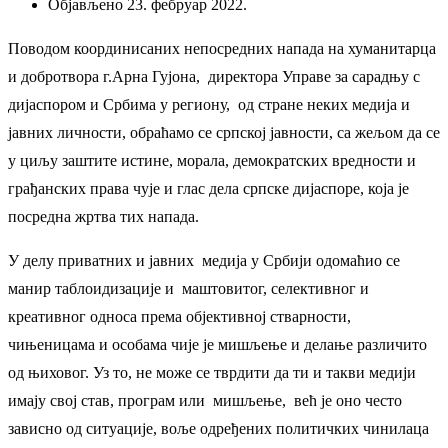
Објављено 23. фебруар 2022.
Поводом координисаних непосредних напада на хуманитарца
и добротвора г.Арна Гујона, директора Управе за сарадњу с
дијаспором и Србима у региону, од стране неких медија и
јавних личности, обраћамо се српској јавности, са жељом да се
у циљу заштите истине, морала, демократских вредности и
грађанских права чује и глас дела српске дијаспоре, која је
посредна жртва тих напада.
У делу приватних и јавних медија у Србији одомаћио се
манир таблоидизације и маштовитог, селективног и
креативног односа према објективној стварности,
чињеницама и особама чије је мишљење и делање различито
од њиховог. Уз то, не може се тврдити да ти и такви медији
имају свој став, програм или мишљење, већ је оно често
зависно од ситуације, воље одређених политичких чинилаца