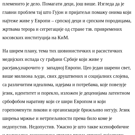
племенито је дело. Помагати деци, још више. Изгледа да је
главни проблем тај што Гујон и пријатељи помажу онима који
најтеже живе у Европи – српској деци и српским породицама,
жртвама терора и сегрегације од стране тзв. привремених
косовских институција на КиМ.
На ширем плану, тема тих шовинистичких и расистичких
медијских испада су грађани Србије који живе у
расејању,нарочито у западној Европи. Цео један шарени свет,
више милиона људи, свих друштвених и социјалних слојева,
са различитим идеалима, идејама и потребама, које повезује
језик, идентитет и порекло, изложен је деценијама латентном
србофобом наративу који се шири Европом и који
горепоменути ликови и организације брижљиво негују. Језик
ширења мржње и нетрпељивости према било коме је
недопустив. Недопустив. Ужасно је што такве ксенофобичне