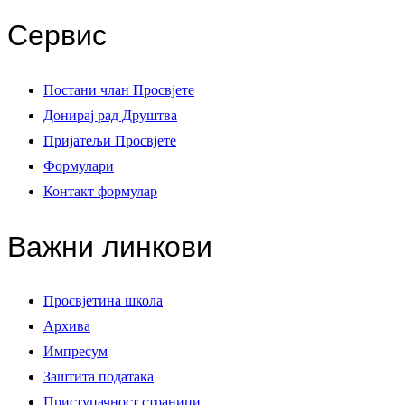
Сервис
Постани члан Просвјете
Донирај рад Друштва
Пријатељи Просвјете
Формулари
Контакт формулар
Важни линкови
Просвјетина школа
Архива
Импресум
Заштита података
Приступачност страници