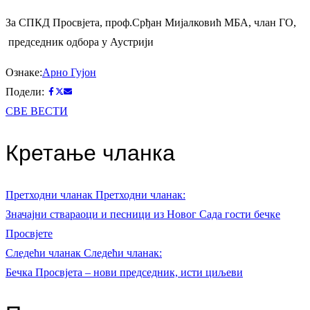
За СПКД Просвјета, проф.Срђан Мијалковић МБА, члан ГO,
председник одбора у Аустрији
Ознаке:
Арно Гујон
Подели:
СВЕ ВЕСТИ
Кретање чланка
Претходни чланак
Претходни чланак:
Значајни ствараоци и песници из Новог Сада гости бечке
Просвјете
Следећи чланак
Следећи чланак:
Бечка Просвјета – нови председник, исти циљеви