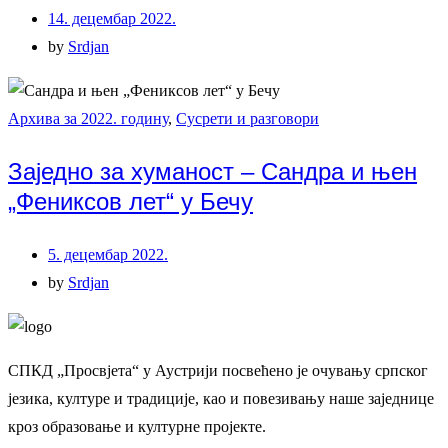
14. децембар 2022.
by
Srdjan
Архива за 2022. годину
,
Сусрети и разговори
Заједно за хуманост – Сандра и њен
„Фениксов лет“ у Бечу
5. децембар 2022.
by
Srdjan
СПКД „Просвјета“ у Аустрији посвећено је очувању српског
језика, културе и традиције, као и повезивању наше заједнице
кроз образовање и културне пројекте.