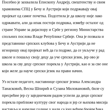
Посебно је захвалила Епископу Андреју, свештенству и свим
храмовима СПЦ у Бечу и Аустрији који подржавају овај
пројекат од самог почетка. Подсетила је да школу није лако
одржавати, али да ипак постоји подршка, између осталог од
стране Управе за дијаспору и Србе у региону Министарства
спољних послова Владе Републике Србије. Она је позвала и
представнике српских клубова у Бечу и Аустрији да не
игноришу овај пројекат већ да га подрже, да се укључе у рад
школе и пошаљу своју децу да уче српски језик, јер ово је
школа за сву децу српског порекла у Аустрији, као и за све оне
који желе да науче српски језик на прави начин.
Уз остале педагоге, наставнице српског језика Александра
Танасковић, Весна Шпирић и Сузана Миловановић, биле су
пресрећне јер су заједничким радом успели да деци српског
порекла приближе културу свог народа и јер се њихова мисија
наставља и наредне године у нади са још већим бројем ђака.