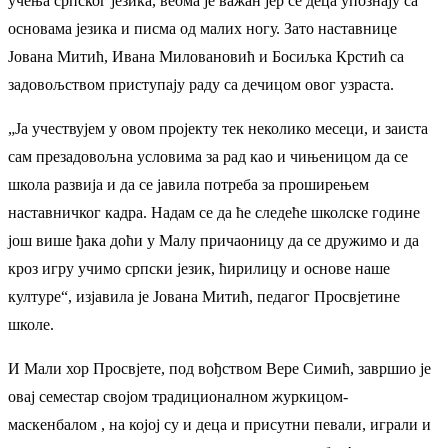
учења српског језика, веома је важан јер се деца упознају са
основама језика и писма од малих ногу. Зато наставнице
Јована Митић, Ивана Миловановић и Босиљка Крстић са
задовољством приступају раду са дечицом овог узраста.
„Ја учествујем у овом пројекту тек неколико месеци, и заиста
сам презадовољна условима за рад као и чињеницом да се
школа развија и да се јавила потреба за проширењем
наставничког кадра. Надам се да ће следеће школске године
још више ђака доћи у Малу причаоницу да се дружимо и да
кроз игру учимо српски језик, ћирилицу и основе наше
културе“, изјавила је Јована Митић, педагог Просвјетине
школе.
И Мали хор Просвјете, под вођством Вере Симић, завршио је
овај семестар својом традиционалном журкицом-
маскенбалом , на којој су и деца и присутни певали, играли и