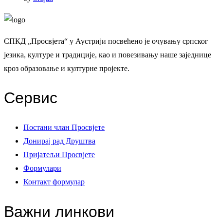
СПКД „Просвјета“ у Аустрији посвећено је очувању српског
језика, културе и традиције, као и повезивању наше заједнице
кроз образовање и културне пројекте.
Сервис
Постани члан Просвјете
Донирај рад Друштва
Пријатељи Просвјете
Формулари
Контакт формулар
Важни линкови