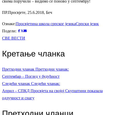
свима поручили – видимо се поново у септембру!
ПР.Просвјете, 25.6.2018, Беч
Ознаке:
Просвјетина школа српског језика
Српски језик
Подели:
СВЕ ВЕСТИ
Кретање чланка
Претходни чланак
Претходни чланак:
Септембар – Поглед у будућност
Следећи чланак
Следећи чланак:
Април – СПКД Просвјета на својој Скупштини показала
одлучност и снагу
Претходни чланци