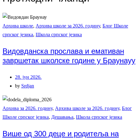
Архива школе
,
Архива школе за 2026. годину
,
Блог Школе
српског језика
,
Школа српског језика
Видовданска прослава и емативан
завршетак школске године у Браунауу
28. јун 2026.
by
Srdjan
Архива за 2026. годину
,
Архива школе за 2026. годину
,
Блог
Школе српског језика
,
Дешавања
,
Школа српског језика
Више од 300 деце и родитеља на