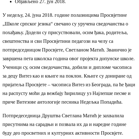
Објављено 27. јун 2018.
У недељу, 24. јуна 2018. године полазницима Просвјетине
„Школе српског језика“ свечано су уручена сведочанства о
похађању. Додели су присуствовали, осим ђака, родитеља,
свештенства и сви Просвјетини педагози на челу са
потпредседницом Просвјете, Светланом Матић. Званично је
завршена пета школска година овог пројекта допунске школе.
Ученици су, осим сведочанства, добили и дипломе часописа
за децу Витез као и књиге на поклон. Књиге су дониране од
пријатеља Просвјете – часописа Витез из Београда, па ће ђаци
на распусту моћи да вежбају ћирилицу уз Најлепше песме и
приче Витезове антологије песника Недељка Попадића.
Потпредеседница Друштва Светлана Матић је захвалила
присутнима на сарадњи и позвала их да и наредне године
буду део просветних и културних активности Просвјете.