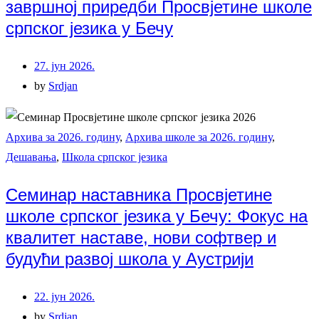
завршној приредби Просвјетине школе
српског језика у Бечу
27. јун 2026.
by
Srdjan
Архива за 2026. годину
,
Архива школе за 2026. годину
,
Дешавања
,
Школа српског језика
Семинар наставника Просвјетине
школе српског језика у Бечу: Фокус на
квалитет наставе, нови софтвер и
будући развој школа у Аустрији
22. јун 2026.
by
Srdjan