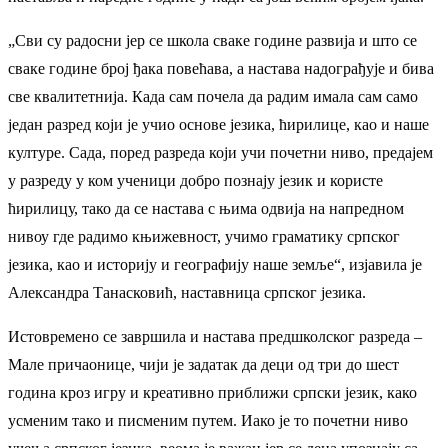
„Сви су радосни јер се школа сваке године развија и што се
сваке године број ђака повећава, а настава надограђује и бива
све квалитетнија. Када сам почела да радим имала сам само
један разред који је учио основе језика, ћирилице, као и наше
културе. Сада, поред разреда који учи почетни ниво, предајем
у разреду у ком ученици добро познају језик и користе
ћирилицу, тако да се настава с њима одвија на напредном
нивоу где радимо књижевност, учимо граматику српског
језика, као и историју и географију наше земље“, изјавила је
Александра Танасковић, наставница српског језика.
Истовремено се завршила и настава предшколског разреда –
Мале причаонице, чији је задатак да деци од три до шест
година кроз игру и креативно приближи српски језик, како
усменим тако и писменим путем. Иако је то почетни ниво