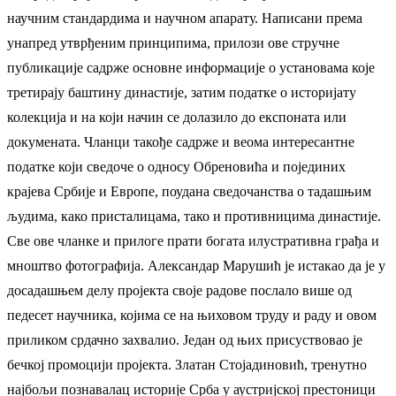
научним стандардима и научном апарату. Написани према
унапред утврђеним принципима, прилози ове стручне
публикације садрже основне информације о установама које
третирају баштину династије, затим податке о историјату
колекција и на који начин се долазило до експоната или
докумената. Чланци такође садрже и веома интересантне
податке који сведоче о односу Обреновића и појединих
крајева Србије и Европе, поудана сведочанства о тадашњим
људима, како присталицама, тако и противницима династије.
Све ове чланке и прилоге прати богата илустративна грађа и
мноштво фотографија. Александар Марушић је истакао да је у
досадашњем делу пројекта своје радове послало више од
педесет научника, којима се на њиховом труду и раду и овом
приликом срдачно захвалио. Један од њих присуствовао је
бечкој промоцији пројекта. Златан Стојадиновић, тренутно
најбољи познавалац историје Срба у аустријској престоници