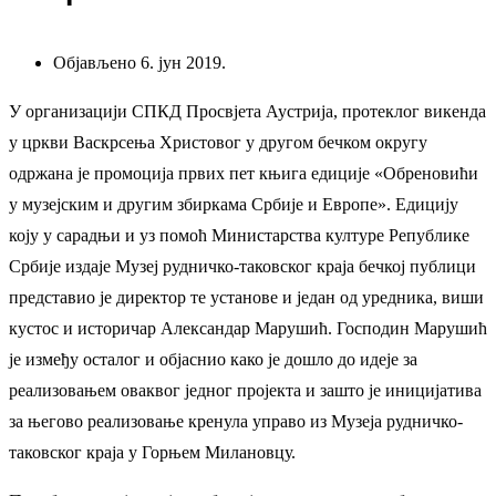
Објављено 6. јун 2019.
У организацији СПКД Просвјета Аустрија, протеклог викенда
у цркви Васкрсења Христовог у другом бечком округу
одржана је промоција првих пет књига едиције «Обреновићи
у музејским и другим збиркама Србије и Европе». Едицију
коју у сарадњи и уз помоћ Министарства културе Републике
Србије издаје Музеј рудничко-таковског краја бечкој публици
представио је директор те установе и један од уредника, виши
кустос и историчар Александар Марушић. Господин Марушић
је између осталог и објаснио како је дошло до идеје за
реализовањем оваквог једног пројекта и зашто је иницијатива
за његово реализовање кренула управо из Музеја рудничко-
таковског краја у Горњем Милановцу.