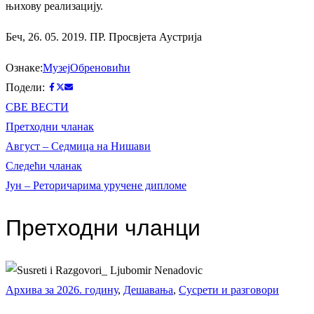
њихову реализацију.
Беч, 26. 05. 2019. ПР. Просвјета Аустрија
Ознаке:
Музеј
Обреновићи
Подели:
СВЕ ВЕСТИ
Кретање
Претходни
Претходни чланак
чланак:
Август – Седмица на Нишави
чланка
Следећи
Следећи чланак
чланак:
Јун – Реторичарима уручене дипломе
Претходни чланци
Архива за 2026. годину
,
Дешавања
,
Сусрети и разговори