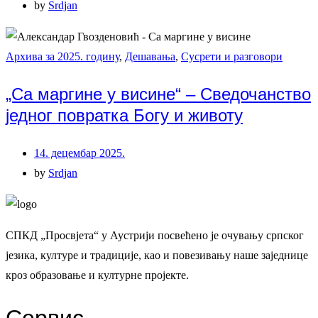
by
Srdjan
Архива за 2025. годину
,
Дешавања
,
Сусрети и разговори
„Са маргине у висине“ – Сведочанство
једног повратка Богу и животу
14. децембар 2025.
by
Srdjan
СПКД „Просвјета“ у Аустрији посвећено је очувању српског
језика, културе и традиције, као и повезивању наше заједнице
кроз образовање и културне пројекте.