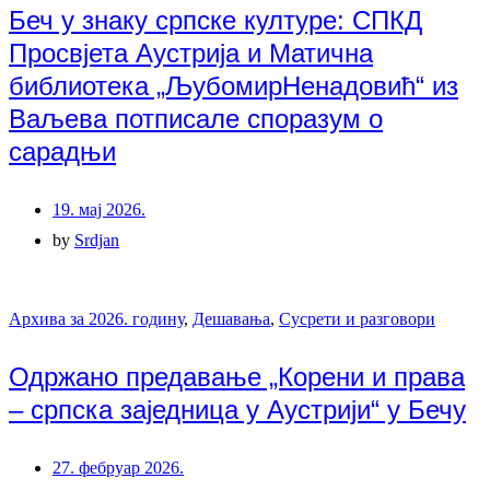
Беч у знаку српске културе: СПКД
Просвјета Аустрија и Матична
библиотека „ЉубомирНенадовић“ из
Ваљева потписале споразум о
сарадњи
19. мај 2026.
by
Srdjan
Архива за 2026. годину
,
Дешавања
,
Сусрети и разговори
Одржано предавање „Корени и права
– српска заједница у Аустрији“ у Бечу
27. фебруар 2026.