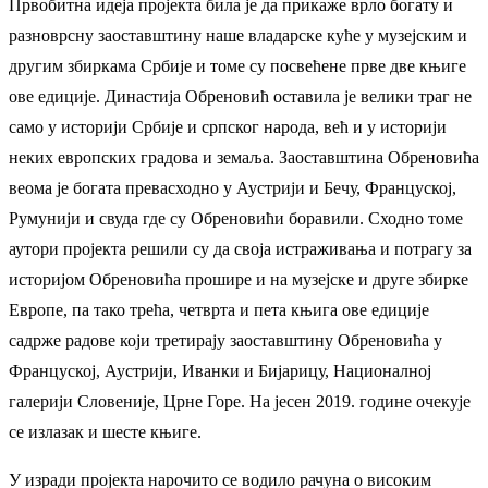
Првобитна идеја пројекта била је да прикаже врло богату и
разноврсну заоставштину наше владарске куће у музејским и
другим збиркама Србије и томе су посвећене прве две књиге
ове едиције. Династија Обреновић оставила је велики траг не
само у историји Србије и српског народа, већ и у историји
неких европских градова и земаља. Заоставштина Обреновића
веома је богата превасходно у Аустрији и Бечу, Француској,
Румунији и свуда где су Обреновићи боравили. Сходно томе
аутори пројекта решили су да своја истраживања и потрагу за
историјом Обреновића прошире и на музејске и друге збирке
Европе, па тако трећа, четврта и пета књига ове едиције
садрже радове који третирају заоставштину Обреновића у
Француској, Аустрији, Иванки и Бијарицу, Националној
галерији Словеније, Црне Горе. На јесен 2019. године очекује
се излазак и шесте књиге.
У изради пројекта нарочито се водило рачуна о високим