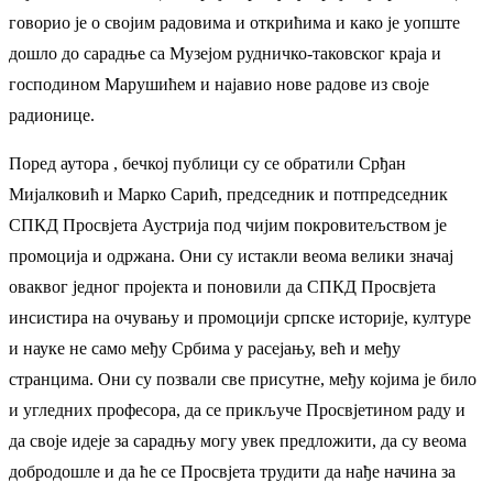
говорио је о својим радовима и открићима и како је уопште
дошло до сарадње са Музејом рудничко-таковског краја и
господином Марушићем и најавио нове радове из своје
радионице.
Поред аутора , бечкој публици су се обратили Срђан
Мијалковић и Марко Сарић, председник и потпредседник
СПКД Просвјета Аустрија под чијим покровитељством је
промоција и одржана. Они су истакли веома велики значај
оваквог једног пројекта и поновили да СПКД Просвјета
инсистира на очувању и промоцији српске историје, културе
и науке не само међу Србима у расејању, већ и међу
странцима. Они су позвали све присутне, међу којима је било
и угледних професора, да се прикључе Просвјетином раду и
да своје идеје за сарадњу могу увек предложити, да су веома
добродошле и да ће се Просвјета трудити да нађе начина за