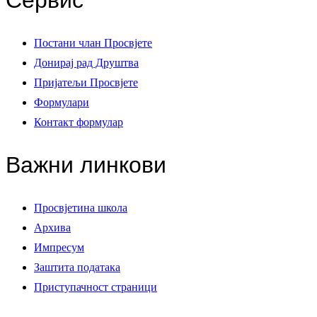
Сервис
Постани члан Просвјете
Донирај рад Друштва
Пријатељи Просвјете
Формулари
Контакт формулар
Важни линкови
Просвјетина школа
Архива
Импресум
Заштита података
Приступачност страници