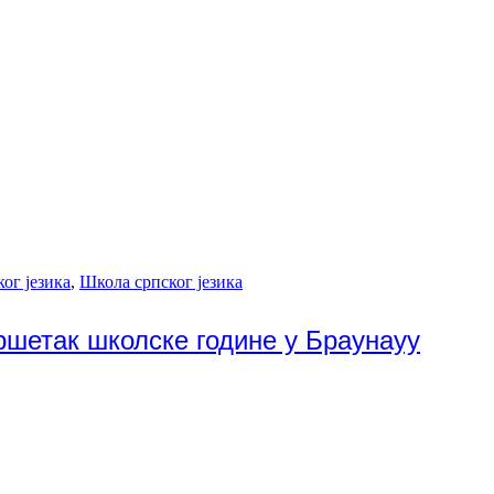
ог језика
,
Школа српског језика
ршетак школске године у Браунауу