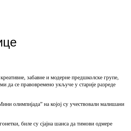
ице
креативне, забавне и модерне предшколске групе,
ми да се правовремено укључе у старије разреде
“Мини олимпијада” на којој су учествовали малишани
гонетки, биле су сјајна шанса да тимови одмере