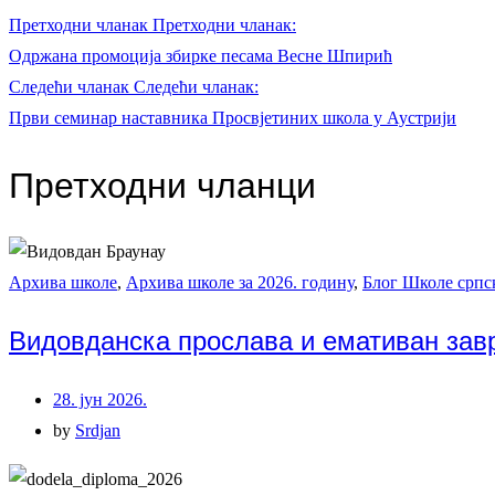
Претходни чланак
Претходни чланак:
Одржана промоција збирке песама Весне Шпирић
Следећи чланак
Следећи чланак:
Први семинар наставника Просвјетиних школа у Аустрији
Претходни чланци
Архива школе
,
Архива школе за 2026. годину
,
Блог Школе српск
Видовданска прослава и емативан зав
28. јун 2026.
by
Srdjan