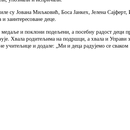
иле су Јована Миљковић, Боса Јанкех, Јелена Сајферт
и заинтересоване деце.
, медаље и поклони подељени, а посебну радост деци п
овезује. Хвала родитељима на подршци, а хвала и Управи
не учитељице и додале: „Ми и деца радујемо се свако