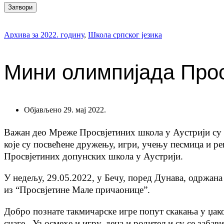
Затвори
Архива за 2022. годину
,
Школа српског језика
Мини олимпијада Прос
Објављено 29. мај 2022.
Важан део Мреже Просвјетиних школа у Аустрији су 
које су посвећене дружењу, игри, учењу песмица и ре
Просвјетиних допунских школа у Аустрији.
У недељу, 29.05.2022, у Бечу, поред Дунава, одржана
из “Просвјетине Мале причаонице”.
Добро познате такмичарске игре попут скакања у џако
снаге. Уз осмехе и игру, деца и родитељи су се забав