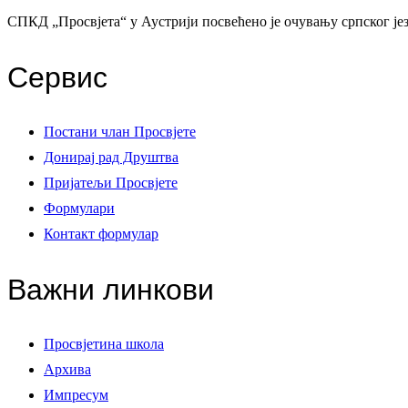
СПКД „Просвјета“ у Аустрији посвећено је очувању српског јез
Сервис
Постани члан Просвјете
Донирај рад Друштва
Пријатељи Просвјете
Формулари
Контакт формулар
Важни линкови
Просвјетина школа
Архива
Импресум