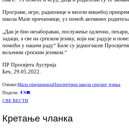
Програме, игре, радионице и весели вишебој припрем
школа Мале причаонице, уз помоћ активних родитеља 
„Дан је био незабораван, послужење одлично, пехари
задаци, а све на српском језику, који нас радује и п
помоћи у нашем раду“ Биле су једногласне Просвјети
вољеним српским језиком.“
ПР Просвјета Аустрија
Беч, 29.05.2022.
Ознаке:
Мала причаоница
Просвјетина школа српског језика
Подели:
СВЕ ВЕСТИ
Кретање чланка