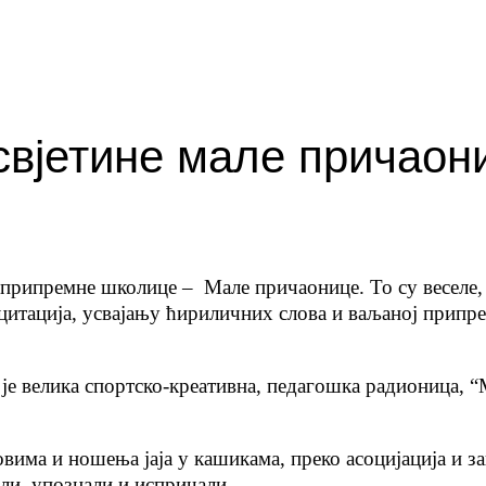
вјетине мале причаон
припремне школице – Мале причаонице. То су веселе, 
цитација, усвајању ћириличних слова и ваљаној припре
 је велика спортско-креативна, педагошка радионица, 
вима и ношења јаја у кашикама, преко асоцијација и за
или, упознали и испричали.