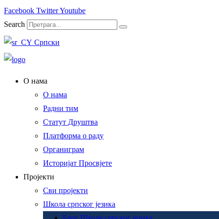
Facebook
Twitter
Youtube
Search
Српски
О нама
О нама
Радни тим
Статут Друштва
Платформа о раду
Органиграм
Историјат Просвјете
Пројекти
Сви пројекти
Школа српског језика
Блог Школе српског језика