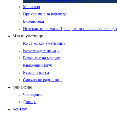
Мали хор
Причаоница за најмлађе
Библиотека
Интерактивна мапа Просвјетиних школа српског је
Млади уметници
Ко су млади уметници?
Вече младих писаца
Бечки театар младих
Књижевни клуб
Курсеви плеса
Сликарске радионице
Финансије
Чланарина
Донирај
Контакт