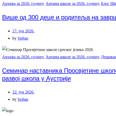
Архива за 2026. годину
,
Архива школе за 2026. годину
,
Блог Шк
Више од 300 деце и родитеља на заврш
27. јун 2026.
by
Srdjan
Архива за 2026. годину
,
Архива школе за 2026. годину
,
Дешава
Семинар наставника Просвјетине школе 
развој школа у Аустрији
22. јун 2026.
by
Srdjan