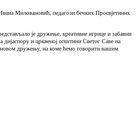
, Ивана Миловановић, педагози бечких Просвјетиних
редстављало је дружење, креативне игрице и забавни
 за дијаспору и црквеној општини Светог Саве на
м новом дружењу, на коме ћемо говорити нашим