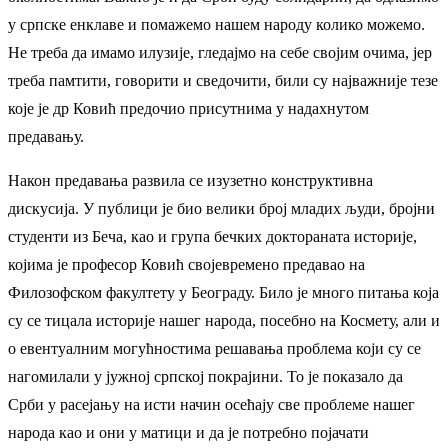
у српске енклаве и помажемо нашем народу колико можемо.
Не треба да имамо илузије, гледајмо на себе својим очима, јер
треба памтити, говорити и сведочити, били су најважније тезе
које је др Ковић предочио присутнима у надахнутом
предавању.
Након предавања развила се изузетно конструктивна
дискусија. У публици је био велики број младих људи, бројни
студенти из Беча, као и група бечких доктораната историје,
којима је професор Ковић својевремено предавао на
Филозофском факултету у Београду. Било је много питања која
су се тицала историје нашег народа, посебно на Космету, али и
о евентуалним могућностима решавања проблема који су се
нагомилали у јужној српској покрајини. То је показало да
Срби у расејању на исти начин осећају све проблеме нашег
народа као и они у матици и да је потребно појачати