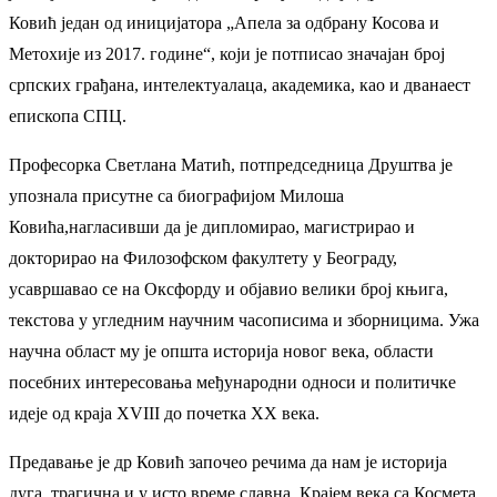
Ковић један од иницијатора „Апела за одбрану Косова и
Метохије из 2017. године“, који је потписао значајан број
српских грађана, интелектуалаца, академика, као и дванаест
епископа СПЦ.
Професорка Светлана Матић, потпредседница Друштва је
упознала присутне са биографијом Милоша
Ковића,нагласивши да је дипломирао, магистрирао и
докторирао на Филозофском факултету у Београду,
усавршавао се на Оксфорду и објавио велики број књига,
текстова у угледним научним часописима и зборницима. Ужа
научна област му је општа историја новог века, области
посебних интересовања међународни односи и политичке
идеје од краја XVIII до почетка XX века.
Предавање је др Ковић започео речима да нам је историја
дуга, трагична и у исто време славна. Крајем века са Космета