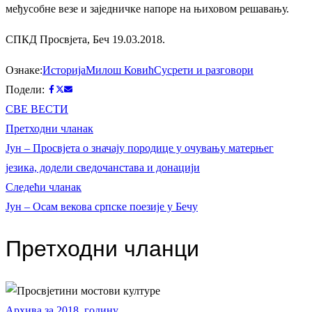
међусобне везе и заједничке напоре на њиховом решавању.
СПКД Просвјета, Беч 19.03.2018.
Ознаке:
Историја
Милош Ковић
Сусрети и разговори
Подели:
СВЕ ВЕСТИ
Кретање
Претходни
Претходни чланак
чланак:
Јун – Просвјета о значају породице у очувању матерњег
чланка
језика, додели сведочанстава и донацији
Следећи
Следећи чланак
чланак:
Јун – Осам векова српске поезије у Бечу
Претходни чланци
Архива за 2018. годину