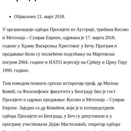
Објављено 21. март 2018.
У организацији одбора Просвјете из Аустрије, трибина Косово
и Метохија – Сумрак Европе, одржана је 17. марта 2018.
године у Храму Васкрсења Христовог у Бечу. Програм и
предавање били су посвећени подсећању на Мартовски
погром 2004. године и НАТО агресију на Србију и Црну Гору
1999. године.
Тим поводом познати српски историчар проф. др Милош
Ковић, са Филозофског факултета у Београду био је гост
Просвјете и одржао предавање: Косово и Метохија – Сумрак
Европе. Заједно са др Ковићем, који је и потпредседник
одбора Просвјете из Београда, у Беч су допутовали и у
програму учествовали Дејан Мастиловић, секретар одбора