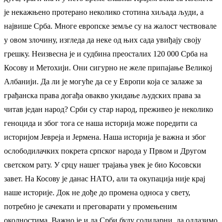
је некажњено протерано неколико стотина хиљада људи, а
највише Срба. Многе европске земље су на жалост чествовале
у овом злочину, изгледа да неке од њих сада увиђају своју
грешку. Неизвесна је и судбина преосталих 120 000 Срба на
Косову и Метохији. Они сигурно не желе припајање Великој
Албанији. Да ли је могуће да се у Европи која се залаже за
грађанска права догађа овакво укидање људских права за
читав један народ? Срби су стар народ, преживео је неколико
геноцида и због тога се наша историја може поредити са
историјом Јевреја и Јермена. Наша историја је важна и због
ослободилачких покрета српског народа у Првом и Другом
светском рату. У срцу нашег трајања увек је био Косовски
завет. На Косову је данас НАТО, али та окупација није крај
наше историје. Док не дође до промена односа у свету,
потребно је сачекати и преговарати у промењеним
околностима. Важно је и да Срби буду солидарни, да одлазимо