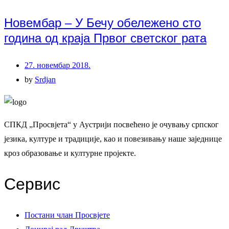
Новембар – У Бечу обележено сто
година од краја Првог светског рата
27. новембар 2018.
by
Srdjan
СПКД „Просвјета“ у Аустрији посвећено је очувању српског
језика, културе и традиције, као и повезивању наше заједнице
кроз образовање и културне пројекте.
Сервис
Постани члан Просвјете