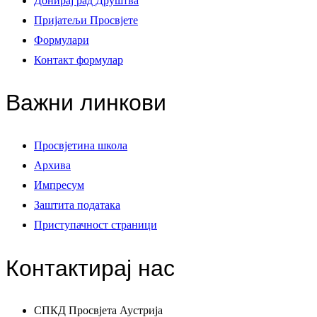
Донирај рад Друштва
Пријатељи Просвјете
Формулари
Контакт формулар
Важни линкови
Просвјетина школа
Архива
Импресум
Заштита података
Приступачност страници
Контактирај нас
СПКД Просвјета Аустрија