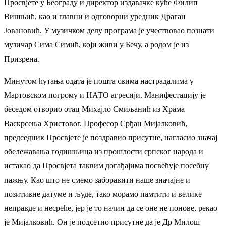
Просвјете у Београду и директор издавачке куће Филип
Вишњић, као и главни и одговорни уредник Драган
Јовановић. У музичком делу програма је учествовао познати
музичар Сима Симић, који живи у Бечу, а родом је из
Призрена.
Минутом ћутања одата је пошта свима настрадалима у
Мартовском погрому и НАТО агресији. Манифестацију је
беседом отворио отац Михајло Смиљанић из Храма
Васкрсења Христовог. Професор Срђан Мијалковић,
председник Просвјетe је поздравио присутне, нагласио значај
обележавања годишњица из прошлости српског народа и
истакао да Просвјета таквим догађајима посвећује посебну
пажњу. Као што не смемо заборавити наше значајне и
позитивне датуме и људе, тако морамо памтити и велике
неправде и несреће, јер је то начин да се оне не понове, рекао
је Мијалковић. Он је подсетио присутне да је Др Милош