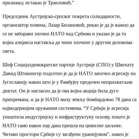
признању, истакао је Траиловић.”
Председник Аустријско-српског покрета солидарности,
организатор помена, Лазар Билановић, рекао је да је важно да
се не заборави злочин НАТО над Србима и указао је да та
војна алијанса наставља да чини злочине у другим деловима
света.
Шеф Социјалдемократске партије Аустрије (СПО) у Швехату
Давид Штокингер подсетио је да је НАТО започео агресију на
Југославију након што је у Рамбујеу предочен неприхватљив
диктат. Он је нагласио да је ова војна акција била дуго
припремана, и да је НАТО малу земљу бомбардовао 78 дана са
најмодернијим оружаним системима. “У Србији је агресија
уништила индустријску и инфраструктуну основу, пошто је
НАТО само након пар дана прешла на цивилне циљеве.
Читави простори Србије су загађени уранијумом”, навео је