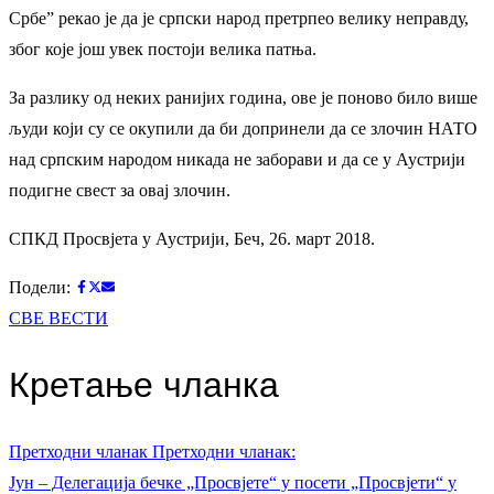
Србе” рекао је да је српски народ претрпео велику неправду,
због које још увек постоји велика патња.
За разлику од неких ранијих година, ове је поново било више
људи који су се окупили да би допринели да се злочин НАТО
над српским народом никада не заборави и да се у Аустрији
подигне свест за овај злочин.
СПКД Просвјета у Аустрији, Беч, 26. март 2018.
Подели:
СВЕ ВЕСТИ
Кретање чланка
Претходни чланак
Претходни чланак:
Јун – Делегација бечке „Просвјете“ у посети „Просвјети“ у