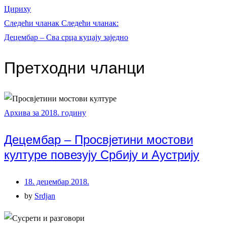
Цириху
Следећи чланак
Следећи чланак:
Децембар – Сва срца куцају заједно
Претходни чланци
Архива за 2018. годину
Децембар – Просвјетини мостови
културе повезују Србију и Аустрију
18. децембар 2018.
by
Srdjan