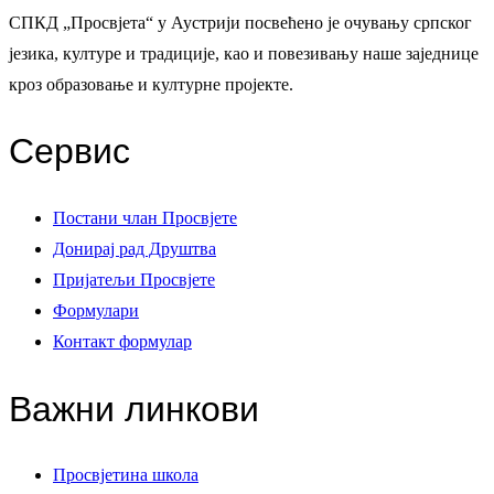
СПКД „Просвјета“ у Аустрији посвећено је очувању српског
језика, културе и традиције, као и повезивању наше заједнице
кроз образовање и културне пројекте.
Сервис
Постани члан Просвјете
Донирај рад Друштва
Пријатељи Просвјете
Формулари
Контакт формулар
Важни линкови
Просвјетина школа