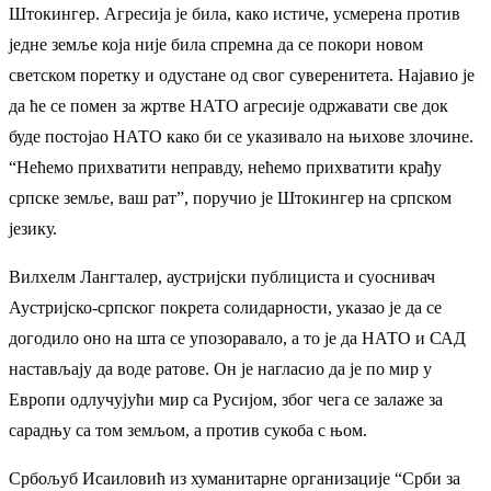
Штокингер. Агресија је била, како истиче, усмерена против
једне земље која није била спремна да се покори новом
светском поретку и одустане од свог суверенитета. Најавио је
да ће се помен за жртве НАТО агресије одржавати све док
буде постојао НАТО како би се указивало на њихове злочине.
“Нећемо прихватити неправду, нећемо прихватити крађу
српске земље, ваш рат”, поручио је Штокингер на српском
језику.
Вилхелм Лангталер, аустријски публициста и суоснивач
Аустријско-српског покрета солидарности, указао је да се
догодило оно на шта се упозоравало, а то је да НАТО и САД
настављају да воде ратове. Он је нагласио да је по мир у
Европи одлучујући мир са Русијом, због чега се залаже за
сарадњу са том земљом, а против сукоба с њом.
Србољуб Исаиловић из хуманитарне организације “Срби за