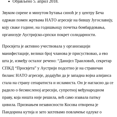
Објављено 5. април 2018.
Звуком сирене и минутом ћутања синоћ је у центру Беча
одржан помен жртвама НАТО агресије на бившу Југославију,
коју сваке године, на годишњицу почетка бомбардовања,
организује Аустријско-српски покрет солидарности.
Просвјета је активно учествовала у организацији
манифестације, велики број чланова је присуствовао, а ево
шта је, између осталог речено: “Данијел Траиловић, секретар
СПКД “Просвјета” у Аустрији подсетио је на стравичан
биланс НАТО агресије, додајући да је западна војна алијанса
стала на страну сепаратиста и исламиста. Он је нагласио да се
радило о бесмисленој агресији, супротној међународном
праву, која ништа није решила, већ само изавала патњу
цивила. Признањем независности Косова отворена је
Пандорина кутија и зато захтевамо повлачење одлуке о