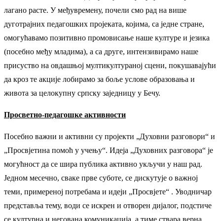
лагано расте. У међувремену, почели смо рад на више
дуготрајних педагошких пројеката, којима, са једне стране,
омогућавамо позитивно промовисање наше културе и језика
(посебно међу младима), а са друге, интензивирамо наше
присуство на овдашњој мултикултураној сцени, покушавајући
да кроз те акције лобирамо за боље услове образовања и
живота за целокупну српску заједницу у Бечу.
Просветно-педагошке активности
Посебно важни и активни су пројекти „Духовни разговори“ и
„Просвјетина помоћ у учењу“. Идеја „Духовних разговора“ је
могућност да се шира публика активно укључи у наш рад.
Једном месечно, сваке прве суботе, се дискутује о важној
теми, примереној потребама и идеји „Просвјете“ . Уводничар
представља тему, води се искрен и отворен дијалог, подстиче
се културна и негована комуникација, а тиме ствара верна