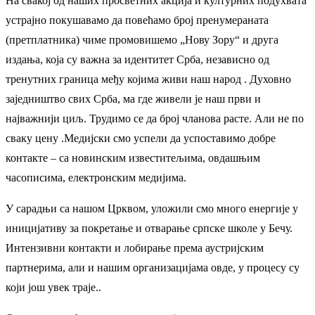
На свакој од наших просветних акција и културних подухвата
устрајно покушавамо да повећамо број пренумераната
(претплатника) чиме промовишемо „Нову Зору“ и друга
издања, која су важна за идентитет Срба, независно од
тренутних граница међу којима живи наш народ . Духовно
заједништво свих Срба, ма где живели је наш први и
најважнији циљ. Трудимо се да број чланова расте. Али не по
сваку цену .Медијски смо успели да успоставимо добре
контакте – са новинским известитељима, овдашњим
часописима, електронским медијима.
У сарадњи са нашом Црквом, уложили смо много енергије у
иницијативу за покретање и отварање српске школе у Бечу.
Интензивни контакти и лобирање према аустријским
партнерима, али и нашим организацијама овде, у процесу су
који још увек траје..