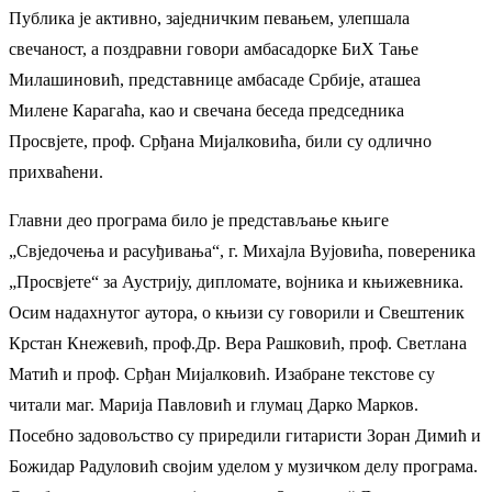
Публика је активно, заједничким певањем, улепшала
свечаност, а поздравни говори амбасадорке БиХ Тање
Милашиновић, представнице амбасаде Србије, аташеа
Милене Карагаћа, као и свечана беседа председника
Просвјете, проф. Срђана Мијалковића, били су одлично
прихваћени.
Главни део програма било је представљање књиге
„Свједочења и расуђивања“, г. Михајла Вујовића, повереника
„Просвјете“ за Аустрију, дипломате, војника и књижевника.
Осим надахнутог аутора, о књизи су говорили и Свештеник
Крстан Кнежевић, проф.Др. Вера Рашковић, проф. Светлана
Матић и проф. Срђан Мијалковић. Изабране текстове су
читали маг. Марија Павловић и глумац Дарко Марков.
Посебно задовољство су приредили гитаристи Зоран Димић и
Божидар Радуловић својим уделом у музичком делу програма.