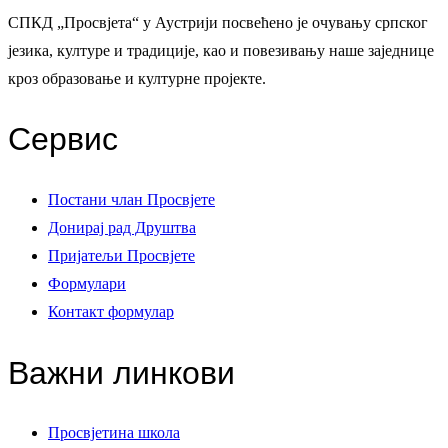
СПКД „Просвјета“ у Аустрији посвећено је очувању српског
језика, културе и традиције, као и повезивању наше заједнице
кроз образовање и културне пројекте.
Сервис
Постани члан Просвјете
Донирај рад Друштва
Пријатељи Просвјете
Формулари
Контакт формулар
Важни линкови
Просвјетина школа