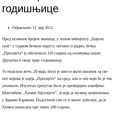
годишњице
Објављено 12. мај 2012.
Пред великим бројем званица, у лепом амбијенту „Царске
сале“ у седмом бечком округу, свечано и радно, бечка
„Просвјета“ је обележила 110 година од оснивања нашег
Друштва и своју прву годишњицу.
То недељно вече, 20 маја, било је заиста мали празник за све
оне којима је идеја „Просвјете“ на срцу, али и оне који ће је тек
упознати. Изузетан тренутак било је премијерно извођење
Шантићеве „Химне Просвјете“, за коју је музику компоновао
г. Бранко Каракаш. Подсетили смо се и малог јубилеја, да је
Химна написана пре тачно 100 година.