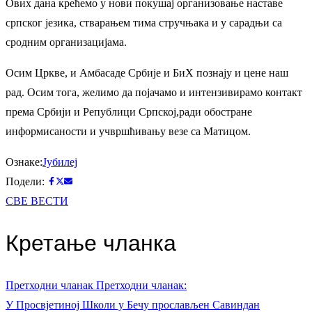
Ових дана крећемо у нови покушај организовање наставе
српског језика, стварањем тима стручњака и у сарадњи са
сродним организацијама.
Осим Цркве, и Амбасаде Србије и БиХ познају и цене наш
рад. Осим тога, желимо да појачамо и интензивирамо контакт
према Србији и Републици Српској,ради обостране
информисаности и учвршћивању везе са Матицом.
Ознаке:
Јубилеј
Подели:
СВЕ ВЕСТИ
Кретање чланка
Претходни чланак
Претходни чланак:
У Просвјетиној Школи у Бечу прослављен Савиндан