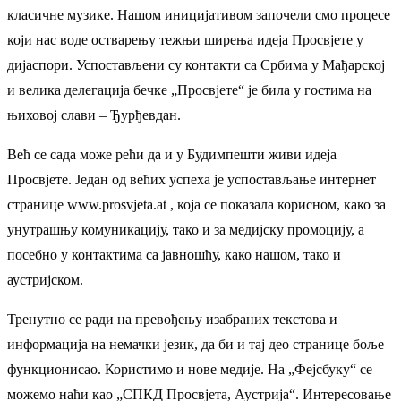
класичне музике. Нашом иницијативом започели смо процесе
који нас воде остварењу тежњи ширења идеја Просвјете у
дијаспори. Успостављени су контакти са Србима у Мађарској
и велика делегација бечке „Просвјете“ је била у гостима на
њиховој слави – Ђурђевдан.
Већ се сада може рећи да и у Будимпешти живи идеја
Просвјете. Један од већих успеха је успостављање интернет
странице www.prosvjeta.аt , која се показала корисном, како за
унутрашњу комуникацију, тако и за медијску промоцију, а
посебно у контактима са јавношћу, како нашом, тако и
аустријском.
Тренутно се ради на превођењу изабраних текстова и
информација на немачки језик, да би и тај део странице боље
функционисао. Користимо и нове медије. На „Фејсбуку“ се
можемо наћи као „СПКД Просвјета, Аустрија“. Интересовање