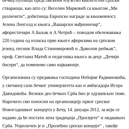
бечкој публици представљени изузетно квалитетни српски
ствараоци, као што су: Веселин Марковић са књигом „Ми
различити“, добитница Европске награде за књижевност,
Јелена Ленголд и књига „Вашарски мађионичар“,
афористичари А.Баљак и А.Чотрић – поводом обележавања
220 година од изласка прве књиге афоризама на српском
језику, песник Влада Станимировић и „Ђаволов рибњак“,
проф. Светлана Матић и педагошка књига за децу „Дечији
бисери“, да поменемо само најважније.
Организована су предавања господина Небојше Радмановића,
у свечаној сали бечког универзитета као и амбасадора Игора
Давидовића. Велики део бечких Срба био је одушевљен тиме.
Нарочито смо поносни на организацију првог српског
Новогодишњег концерта у Бечу, 14. јануара 2012, за који се
надамо да ће постати лепа традиција „Просвјете“ и овдашњих
Срба. Уприличен је и „Пролећни српски концерт“ , такође