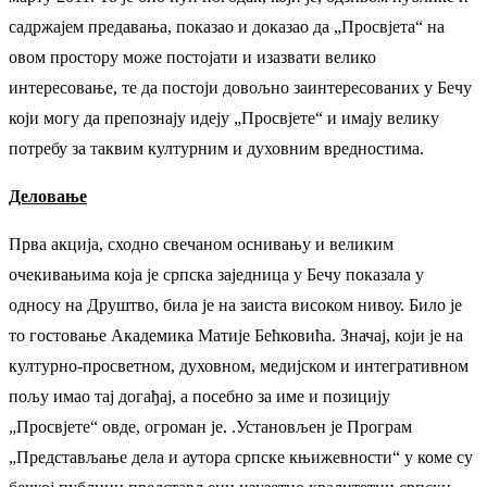
садржајем предавања, показао и доказао да „Просвјета“ на
овом простору може постојати и изазвати велико
интересовање, те да постоји довољно заинтересованих у Бечу
који могу да препознају идеју „Просвјете“ и имају велику
потребу за таквим културним и духовним вредностима.
Деловање
Прва акција, сходно свечаном оснивању и великим
очекивањима која је српска заједница у Бечу показала у
односу на Друштво, била је на заиста високом нивоу. Било је
то гостовање Академика Матије Бећковића. Значај, који је на
културно-просветном, духовном, медијском и интегративном
пољу имао тај догађај, а посебно за име и позицију
„Просвјете“ овде, огроман је. .Установљен је Програм
„Представљање дела и аутора српске књижевности“ у коме су