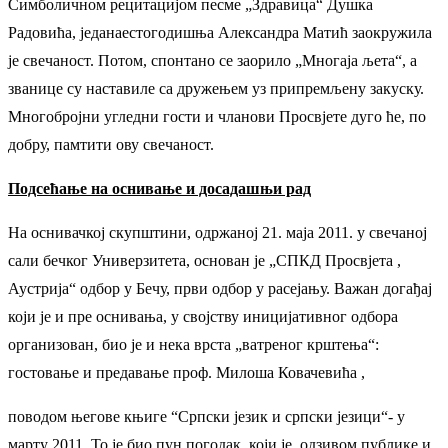
Симболичном рецитацијом песме „Здравица“ Душка
Радовића, једанаестогодишња Александра Матић заокружила
је свечаност. Потом, спонтано се заорило „Многаја љета“, а
званице су наставиле са дружењем уз припремљену закуску.
Многобројни угледни гости и чланови Просвјете дуго ће, по
добру, памтити ову свечаност.
Подсећање на оснивање и досадашњи рад
На оснивачкој скупштини, одржаној 21. маја 2011. у свечаној
сали бечког Универзитета, основан је „СПКД Просвјета ,
Аустрија“ одбор у Бечу, први одбор у расејању. Важан догађај
који је и пре оснивања, у својству иницијативног одбора
организован, био је и нека врста „ватреног крштења“:
гостовање и предавање проф. Милоша Ковачевића ,
поводом његове књиге “Српски језик и српски језици“- у
марту 2011. То је био пун погодак, који је, одзивом публике и