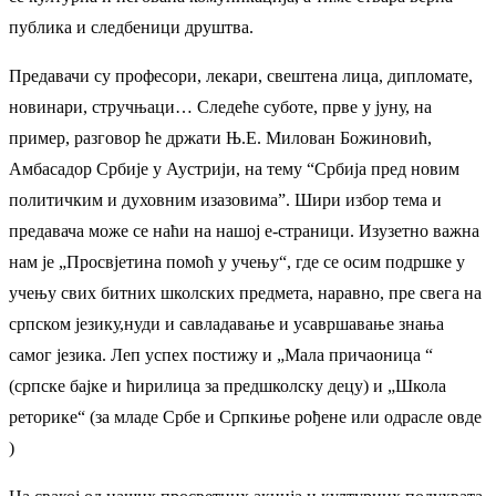
публика и следбеници друштва.
Предавачи су професори, лекари, свештена лица, дипломате,
новинари, стручњаци… Следеће суботе, прве у јуну, на
пример, разговор ће држати Њ.Е. Милован Божиновић,
Амбасадор Србије у Аустрији, на тему “Србија пред новим
политичким и духовним изазовима”. Шири избор тема и
предавача може се наћи на нашој е-страници. Изузетно важна
нам је „Просвјетина помоћ у учењу“, где се осим подршке у
учењу свих битних школских предмета, наравно, пре свега на
српском језику,нуди и савладавање и усавршавање знања
самог језика. Леп успех постижу и „Мала причаоница “
(српске бајке и ћирилица за предшколску децу) и „Школа
реторике“ (за младе Србе и Српкиње рођене или одрасле овде
)