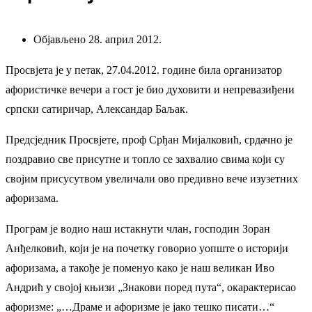
Објављено 28. април 2012.
Просвјета је у петак, 27.04.2012. године била организатор
афористичке вечери а гост је био духовити и непревазиђени
српски сатиричар, Александар Баљак.
Предсједник Просвјете, проф Срђан Мијалковић, срдачно је
поздравио све присутне и топло се захвалио свима који су
својим присусутвом увеличали ово предивно вече изузетних
афоризама.
Програм је водио наш истакнути члан, господин Зоран
Анђелковић, који је на почетку говорио уопште о историји
афоризама, а такође је поменуо како је наш великан Иво
Андрић у својој књизи „Знакови поред пута“, окарактерисао
афоризме: „…Драме и афоризме је јако тешко писати…“