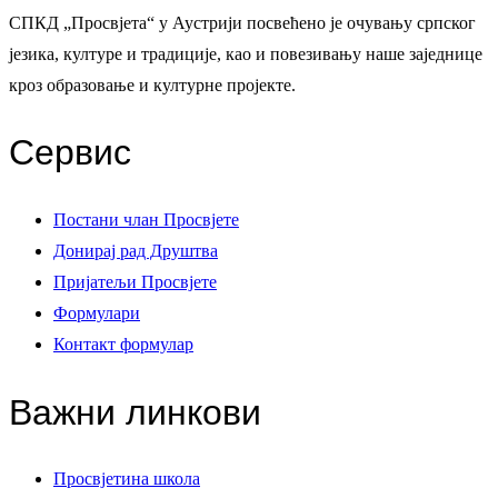
СПКД „Просвјета“ у Аустрији посвећено је очувању српског
језика, културе и традиције, као и повезивању наше заједнице
кроз образовање и културне пројекте.
Сервис
Постани члан Просвјете
Донирај рад Друштва
Пријатељи Просвјете
Формулари
Контакт формулар
Важни линкови
Просвјетина школа