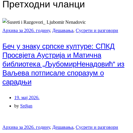
Претходни чланци
Архива за 2026. годину
,
Дешавања
,
Сусрети и разговори
Беч у знаку српске културе: СПКД
Просвјета Аустрија и Матична
библиотека „ЉубомирНенадовић“ из
Ваљева потписале споразум о
сарадњи
19. мај 2026.
by
Srdjan
Архива за 2026. годину
,
Дешавања
,
Сусрети и разговори