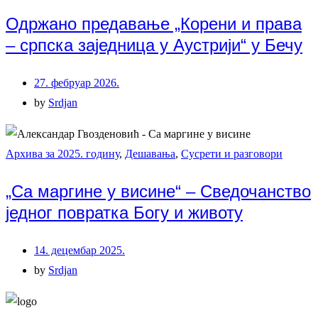
Одржано предавање „Корени и права
– српска заједница у Аустрији“ у Бечу
27. фебруар 2026.
by
Srdjan
Архива за 2025. годину
,
Дешавања
,
Сусрети и разговори
„Са маргине у висине“ – Сведочанство
једног повратка Богу и животу
14. децембар 2025.
by
Srdjan