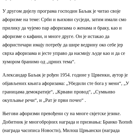
У другом дијелу програма господин Баљак је читао своје
афоризме на теме: Срби и њихови сусједи, затим имали смо
прилику да чујемо пар афоризама о женама и браку, као и
афоризме о кафани, и многе друге. Он је истакао да
афористичари имају потребу да шире ведрину око себе јер
сврха афоризама и јесте управо да насмију људе као и да се
хумором бранимо од „црних тема“.
Александар Баљак је рођен 1954. године у Црвенки, аутор је
објављених књига афоризама: „Убедили сте бога у мени“, „У
границама демократије“, „Крвави провод“, „Сумњиво
окупљање речи“, и „Рат је први почео“ .
Његови афоризми превођени су на многе свјетске језике.
Добитник је многобројних награда и признања: Бранко Ћопић
(награда часописа Новости), Милош Црњански (награда