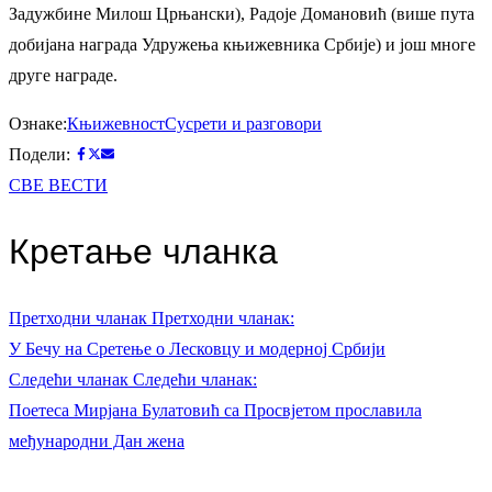
Задужбине Милош Црњански), Радоје Домановић (више пута
добијана награда Удружења књижевника Србије) и још многе
друге награде.
Ознаке:
Књижевност
Сусрети и разговори
Подели:
СВЕ ВЕСТИ
Кретање чланка
Претходни чланак
Претходни чланак:
У Бечу на Сретење о Лесковцу и модерној Србији
Следећи чланак
Следећи чланак:
Поетеса Мирјана Булатовић са Просвјетом прославила
међународни Дан жена