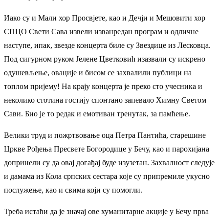
Иако су и Мали хор Просвјете, као и Дечји и Мешовити хор
СПЦО Свети Сава извели изванредан програм и одличне
наступе, ипак, звезде концерта биле су Звездице из Лесковца.
Под сигурном руком Јелене Цветковић изазвали су искрено
одушевљење, овације и бисом се захвалили публици на
топлом пријему! На крају концерта је преко сто учесника и
неколико стотина гостију спонтано запевало Химну Светом
Сави. Био је то редак и емотиван тренутак, за памћење.
Велики труд и пожртвовање оца Петра Пантића, старешине
Цркве Рођења Пресвете Богородице у Бечу, као и парохијана
допринели су да овај догађај буде изузетан. Захвалност следује
и дамама из Кола српских сестара које су припремиле укусно
послужење, као и свима који су помогли.
Треба истаћи да је значај ове хуманитарне акције у Бечу прва