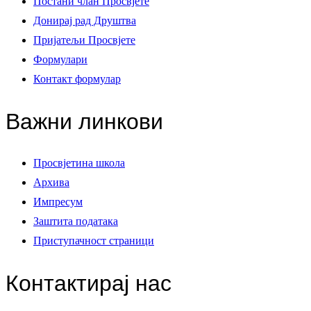
Постани члан Просвјете
Донирај рад Друштва
Пријатељи Просвјете
Формулари
Контакт формулар
Важни линкови
Просвјетина школа
Архива
Импресум
Заштита података
Приступачност страници
Контактирај нас