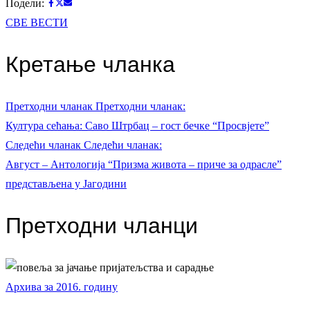
Подели:
СВЕ ВЕСТИ
Кретање чланка
Претходни чланак
Претходни чланак:
Култура сећања: Саво Штрбац – гост бечке “Просвјете”
Следећи чланак
Следећи чланак:
Август – Антологија “Призма живота – приче за одрасле”
представљена у Јагодини
Претходни чланци
Архива за 2016. годину