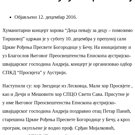
Објављено 12. децембар 2016.
Хуманитарни концерт хорова “Деца певају за децу – помозимо
Тиршовој” одржан је у суботу 10. децембра у препуној сали
Цркве Рођења Пресвете Богородице у Бечу. На иницијативу и
уз Благослов Његовог Преосвештенства Епископа аустријско-
швајцарског господина Андреја, концерт је организовао одбор
СПКД “Просвјета” у Аустрији.
Наступили су: хор Звездице из Лесковца, Мали хор Просвјете ,
као и Дечји и Мешовити хор СПЦО Свети Сава. Присутне је
у име Његовог Преосвештенства Епископа аустријско-
швајцарског господина Андреја поздравио отац Петар Панић,
старешина Цркве Рођења Пресвете Богородице у Бечу, а кроз
програм, окупљене је водио проф. Срђан Мијалковић,