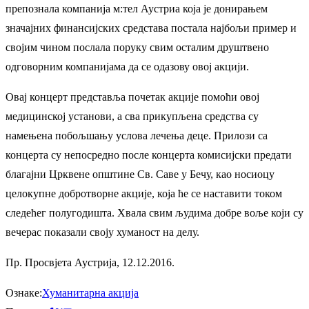
препознала компанија м:тел Аустриа која је донирањем
значајних финансијских средстава постала најбољи пример и
својим чином послала поруку свим осталим друштвено
одговорним компанијама да се одазову овој акцији.
Овај концерт представља почетак акције помоћи овој
медицинској установи, а сва прикупљена средства су
намењена побољшању услова лечења деце. Прилози са
концерта су непосредно после концерта комисијски предати
благајни Црквене општине Св. Саве у Бечу, као носиоцу
целокупне добротворне акције, која ће се наставити током
следећег полугодишта. Хвала свим људима добре воље који су
вечерас показали своју хуманост на делу.
Пр. Просвјета Аустрија, 12.12.2016.
Ознаке:
Хуманитарна акција