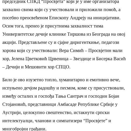
председник СПКД “Просвјета” који је у име организатора
захвалио свима који су учествовали и приложили помоћ, а
посебно преосвећеном Епископу Андреју на иницијативи.
Осим тога, пренео је присутнима захвалност тима
Универзитетске дечије клинике Тиршова из Београда на овој
акцији. Представљене су и сјајне диригенткиње, педагози
хорова који су учествовали: Вера Симић – Просвјетин мали
хор, Јелена Цветковић Црвеница – Звездице и Бисерка Васић
– Дечији и Мешовити хор СПЦО.
Било је ово изузетно топло, хуманитарно и емотивно вече,
испуњено дечјом радошћу и песмом, коме су присуствовали,
између осталих и госпођа Тања Сантрач и господин Бојан
Стојановић, представници Амбасаде Републике Србије у
Аустрији, целокупно свештенство, истакнути српски
интелектуалци, чланови и симпатизери “Просвјете” и
многобројни грађани.