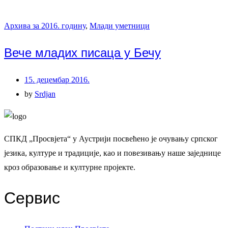
Архива за 2016. годину
,
Млади уметници
Вече младих писаца у Бечу
15. децембар 2016.
by
Srdjan
СПКД „Просвјета“ у Аустрији посвећено је очувању српског
језика, културе и традиције, као и повезивању наше заједнице
кроз образовање и културне пројекте.
Сервис