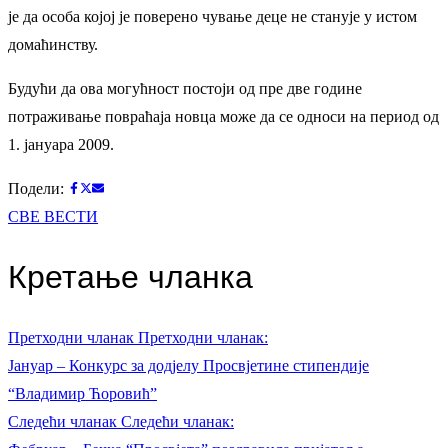
је да особа којој је поверено чување деце не станује у истом
домаћинству.
Будући да ова могућност постоји од пре две године
потраживање повраћаја новца може да се односи на период од
1. јануара 2009.
Подели:
СВЕ ВЕСТИ
Кретање чланка
Претходни чланак
Претходни чланак:
Јануар – Конкурс за додјелу Просвјетине стипендије
“Владимир Ћоровић”
Следећи чланак
Следећи чланак: