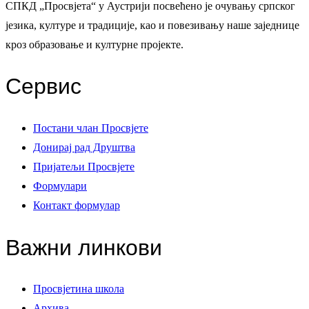
СПКД „Просвјета“ у Аустрији посвећено је очувању српског
језика, културе и традиције, као и повезивању наше заједнице
кроз образовање и културне пројекте.
Сервис
Постани члан Просвјете
Донирај рад Друштва
Пријатељи Просвјете
Формулари
Контакт формулар
Важни линкови
Просвјетина школа
Архива