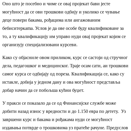
Оно што је посебно и чиме се овај пројекат бави јесте
могућност да се ови трошкови одбију и уколико се чување
деце повери бакама, рођацима или ангажованим
бебиситеркаma. Услов је да ове особе буду квалификоване за
то, а ту квалификацију им управо нуди овај пројекат којим се
организују специјализовани курсеви.
Како су објасниле овом приликом, курс се састоји од стручног
дела, педагошког и медицинског. Траје осам сати, аи трошкови
самог курса се одбијају од пореза. Квалификација се, како су
истакле, добија у једном дану и ова могућност представља
добар начин да се побољша кућни буџет.
У пракси се показало да се од Финансијске службе може
добити назад износ у вредности и до 1.150 евра по детету. Уз
завршени курс и бакама и рођакама нуди се могућност
издавања потврде о трошковима уз пратеће рачуне. Предуслов