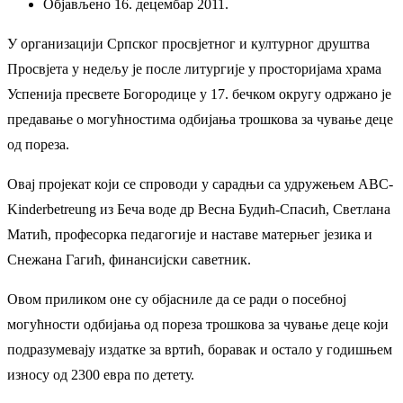
Објављено 16. децембар 2011.
У организацији Српског просвјетног и културног друштва
Просвјета у недељу је после литургије у просторијама храма
Успенија пресвете Богородице у 17. бечком округу одржано је
предавање о могућностима одбијања трошкова за чување деце
од пореза.
Овај пројекат који се спроводи у сарадњи са удружењем ABC-
Kinderbetreung из Беча воде др Весна Будић-Спасић, Светлана
Матић, професорка педагогије и наставе матерњег језика и
Снежана Гагић, финансијски саветник.
Овом приликом оне су објасниле да се ради о посебној
могућности одбијања од пореза трошкова за чување деце који
подразумевају издатке за вртић, боравак и остало у годишњем
износу од 2300 евра по детету.