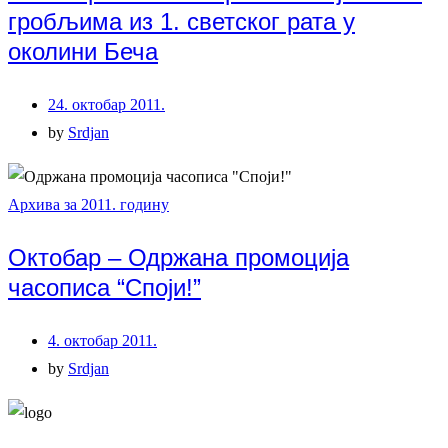
гробљима из 1. светског рата у
околини Беча
24. октобар 2011.
by
Srdjan
Архива за 2011. годину
Октобар – Одржана промоција
часописа “Споји!”
4. октобар 2011.
by
Srdjan