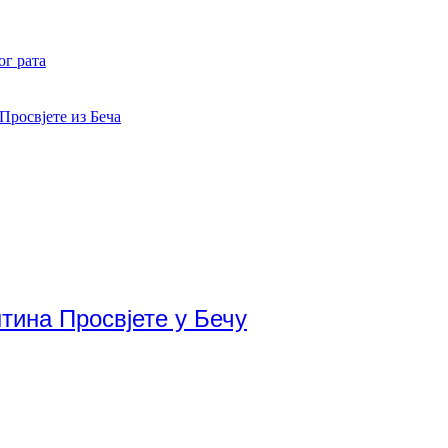
ог рата
Просвјете из Беча
тина Просвјете у Бечу