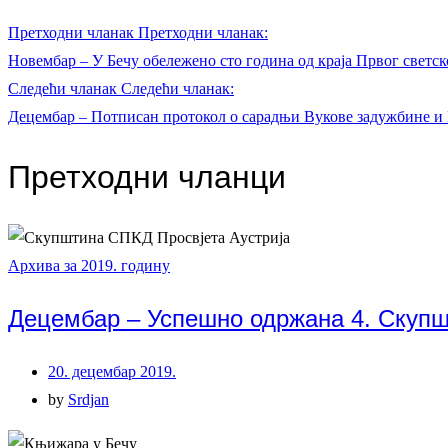
Претходни чланак
Претходни чланак:
Новембар – У Бечу обележено сто година од краја Првог светск
Следећи чланак
Следећи чланак:
Децембар – Потписан протокол о сарадњи Вукове задужбине и 
Претходни чланци
Архива за 2019. годину
Децембар – Успешно одржана 4. Скупш
20. децембар 2019.
by
Srdjan