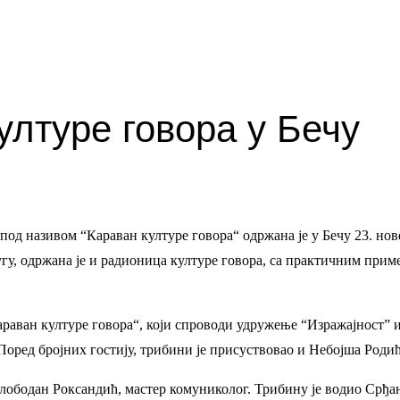
ултуре говора у Бечу
под називом “Караван културе говора“ одржана је у Бечу 23. нов
у, одржана је и радионица културе говора, са практичним прим
Караван културе говора“, који спроводи удружење “Изражајност” и
оред бројних гостију, трибини је присуствовао и Небојша Родић
лободан Роксандић, мастер комуниколог. Трибину је водио Срђа