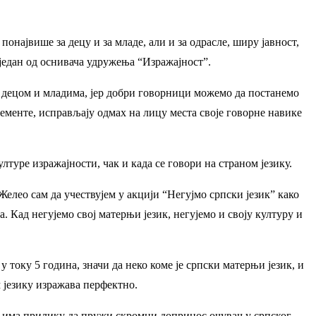
понајвише за децу и за младе, али и за одрасле, ширу јавност,
један од оснивача удружења “Изражајност”.
са децом и младима, јер добри говорници можемо да постанемо
ементе, исправљају одмах на лицу места своје говорне навике
туре изражајности, чак и када се говори на страном језику.
Желео сам да учествујем у акцији “Негујмо српски језик” како
. Кад негујемо свој матерњи језик, негујемо и своју културу и
у току 5 година, значи да неко коме је српски матерњи језик, и
м језику изражава перфектно.
 је има прилику да пружи скромни допринос очувању српског