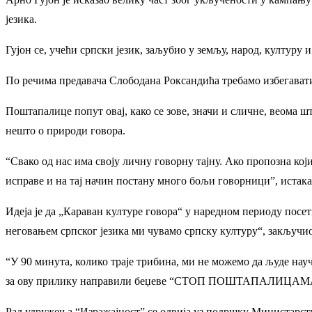
језика.
Гујон се, учећи српски језик, заљубио у земљу, народ, културу и
По речима предавача Слободана Роксандића требамо избегавати 
Поштапалице попут овај, како се зове, значи и сличне, веома шт
нешто о природи говора.
“Свако од нас има своју личну говорну тајну. Ако пропозна који
исправе и на тај начин постану много бољи говорници”, истака
Идеја је да „Караван културе говора“ у наредном периоду посе
неговањем српског језика ми чувамо српску културу“, закључио
“У 90 минута, колико траје трибина, ми не можемо да људе нау
за ову прилику направили беџеве “СТОП ПОШТАПАЛИЦАМА” и н
Рад удружења “Изражајност” се одвија уз подршку Министарст