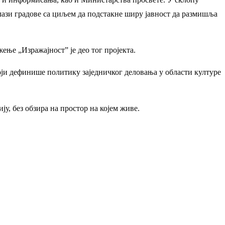
илази градове са циљем да подстакне ширу јавност да размишља
жење „Изражајност” је део тог пројекта.
ји дефинише политику заједничког деловања у области културе
у, без обзира на простор на којем живе.