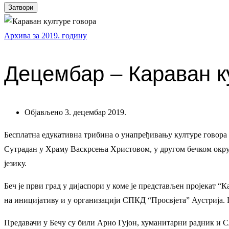
Затвори
Архива за 2019. годину
Децембар – Караван к
Објављено 3. децембар 2019.
Бесплатна едукативна трибина о унапређивању културе говора 
Сутрадан у Храму Васкрсења Христовом, у другом бечком округ
језику.
Беч је први град у дијаспори у коме је представљен пројекат “
на иницијативу и у организацији СПКД “Просвјета” Аустрија. П
Предавачи у Бечу су били Арно Гујон, хуманитарни радник и С