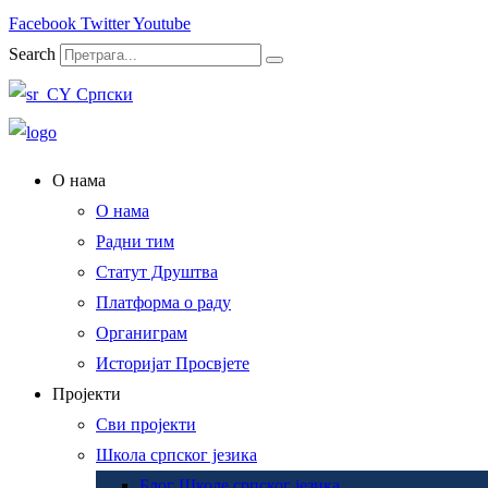
Facebook
Twitter
Youtube
Search
Српски
О нама
О нама
Радни тим
Статут Друштва
Платформа о раду
Органиграм
Историјат Просвјете
Пројекти
Сви пројекти
Школа српског језика
Блог Школе српског језика