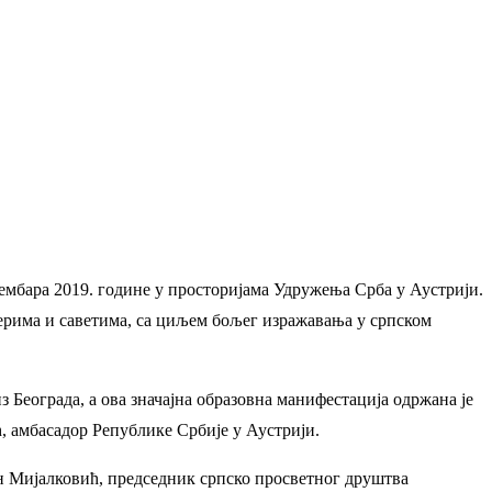
ембара 2019. године у просторијама Удружења Срба у Аустрији.
ерима и саветима, са циљем бољег изражавања у српском
з Београда, а ова значајна образовна манифестација одржана је
, амбасадор Републике Србије у Аустрији.
н Мијалковић, председник српско просветног друштва