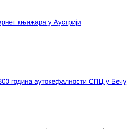
рнет књижара у Аустрији
800 година аутокефалности СПЦ у Бечу