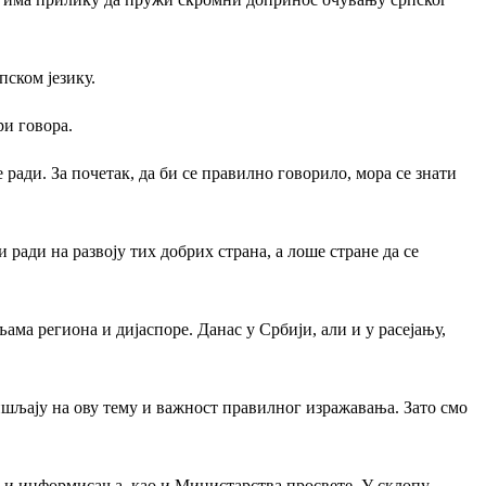
пском језику.
ри говора.
е ради. За почетак, да би се правилно говорило, мора се знати
 ради на развоју тих добрих страна, а лоше стране да се
ма региона и дијаспоре. Данас у Србији, али и у расејању,
ишљају на ову тему и важност правилног изражавања. Зато смо
 и информисања, као и Министарства просвете. У склопу