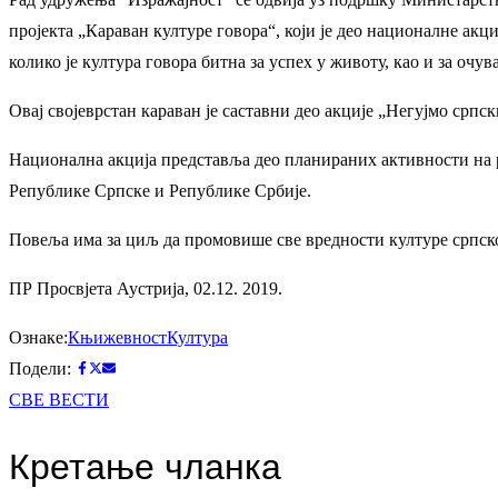
пројекта „Караван културе говора“, који је део националне ак
колико је култура говора битна за успех у животу, као и за очув
Овај својеврстан караван је саставни део акције „Негујмо српс
Национална акција представља део планираних активности на 
Републике Српске и Републике Србије.
Повеља има за циљ да промовише све вредности културе српског
ПР Просвјета Аустрија, 02.12. 2019.
Ознаке:
Књижевност
Култура
Подели:
СВЕ ВЕСТИ
Кретање чланка