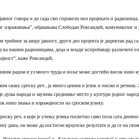
авног говора и до сада смо спровели низ пројеката и радионица, 
ог изражавања”, објашњава Слободан Роксандић, комуниколог и 
м трибине за ширу јавност, други део пројекта је директан рад 
ад на нашим радионицама, деца и млади испробавају различите ел
ајност”, каже Роксандић.
ивим радом и уз много труда и воље може достићи висок ниво кул
им сваку српску реч , ја много ценим и језик и писмо и речник. 
је душа народа и заузима средишње место у култури једног народа
сок ниво знања и изражајности на српском језику.
пску реч, а који је учењу језика посветио само пола сата дневно 
ну дана, он може да постигне врхунске резултате и да се на сво
у „Негујмо српски језик“ и „Каравану културе говора“ и што му