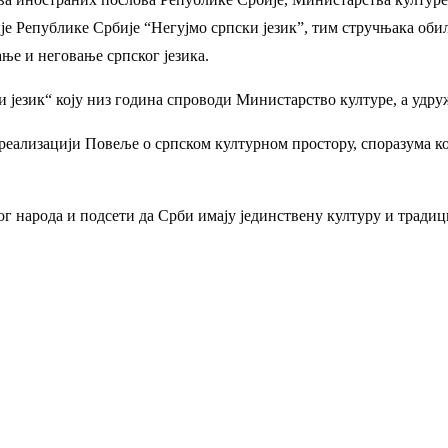
ције Републике Србије “Негујмо српски језик”, тим стручњака об
ање и неговање српског језика.
ки језик“ коју низ година спроводи Министарство културе, а удру
реализацији Повеље о српском културном простору, споразума ко
 народа и подсети да Срби имају јединствену културу и традициј