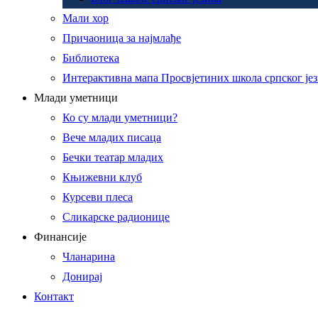
Мали хор
Причаоница за најмлађе
Библиотека
Интерактивна мапа Просвјетиних школа српског је
Млади уметници
Ко су млади уметници?
Вече младих писаца
Бечки театар младих
Књижевни клуб
Курсеви плеса
Сликарске радионице
Финансије
Чланарина
Донирај
Контакт