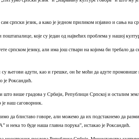
 сам српски језик, а како је једном приликом изјавио и сања на ср
поштапалице, које су један од највећих проблема у нашој култу
ете српском језику, али има још ствари на којима би требало да с
 су његови адути, као и грешке, он ће моћи да адуте промовише и
о је Роксандић.
ти што више градова у Србији, Републици Српској и осталим земља
 је наш саговорник.
чимо да блиставо говоре, али можемо да их подстакнемо да разм
ека то буде наша главна порука”, истакао је Роксандић.
ва иностраних послова Републике Србије, Министарства културе