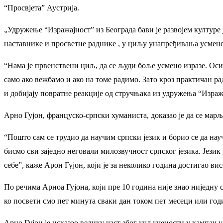
“Просвјета” Аустрија.
„Удружење “Изражајност” из Београда бави је развојем културе ј
наставнике и просветне раднике , у циљу унапређивања усмен
“Нама је првенствени циљ, да се људи боље усмено изразе. Оси
само ако вежбамо и ако на томе радимо. Зато кроз практичан р
и добијају повратне реакције од стручњака из удружења “Израж
Арно Гујон, француско-српски хуманиста, доказао је да се марљ
“Пошто сам се трудио да научим српски језик и борио се да науч
бисмо сви заједно неговали милозвучност српског језика. Језик 
себе”, каже Арон Гујон, који је за неколико година достигао ви
По речима Арноа Гујона, који пре 10 година није знао ниједну ср
ко посвети смо пет минута сваки дан током пет месеци или годи
Арно Гујон је исказао велику част због укључености у кампањ