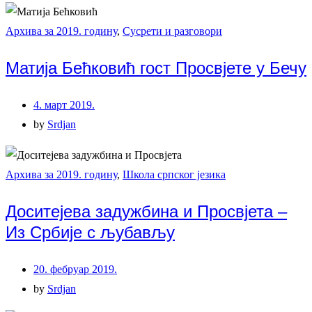
Архива за 2019. годину
,
Сусрети и разговори
Матија Бећковић гост Просвјете у Бечу
4. март 2019.
by
Srdjan
Архива за 2019. годину
,
Школа српског језика
Доситејева задужбина и Просвјета –
Из Србије с љубављу
20. фебруар 2019.
by
Srdjan