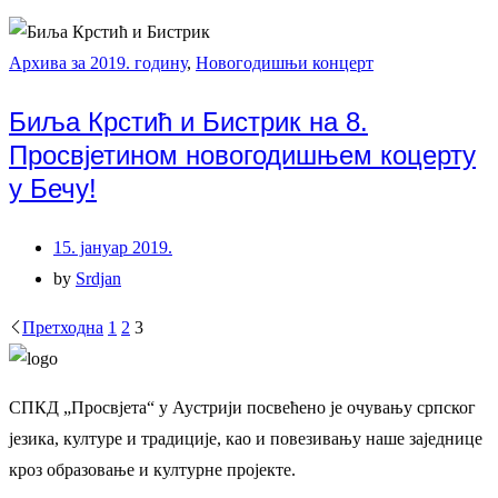
Архива за 2019. годину
,
Новогодишњи концерт
Биља Крстић и Бистрик на 8.
Просвјетином новогодишњем коцерту
у Бечу!
15. јануар 2019.
by
Srdjan
Posts
Претходна
1
2
3
pagination
СПКД „Просвјета“ у Аустрији посвећено је очувању српског
језика, културе и традиције, као и повезивању наше заједнице
кроз образовање и културне пројекте.