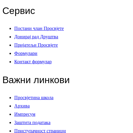
Сервис
Постани члан Просвјете
Донирај рад Друштва
Пријатељи Просвјете
Формулари
Контакт формулар
Важни линкови
Просвјетина школа
Архива
Импресум
Заштита података
Приступачност страници