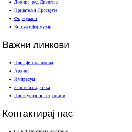
Донирај рад Друштва
Пријатељи Просвјете
Формулари
Контакт формулар
Важни линкови
Просвјетина школа
Архива
Импресум
Заштита података
Приступачност страници
Контактирај нас
СПКД Просвјета Аустрија