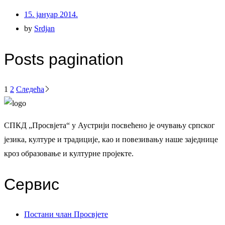
15. јануар 2014.
by
Srdjan
Posts pagination
1
2
Следећа
СПКД „Просвјета“ у Аустрији посвећено је очувању српског
језика, културе и традиције, као и повезивању наше заједнице
кроз образовање и културне пројекте.
Сервис
Постани члан Просвјете