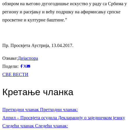
обзиром на његово дугогодишње искуство у раду са Србима у
региону и расејању и већу подршку на афирмисању српске
просветне и културне баштине.”
Пр. Просвјета Аустрија, 13.04.2017.
Ознаке:
Дијаспора
Подели:
СВЕ ВЕСТИ
Кретање чланка
Претходни чланак
Претходни чланак:
Април – Просвјета осудила Декларацију о заједничком језику
Следећи чланак
Следећи чланак: