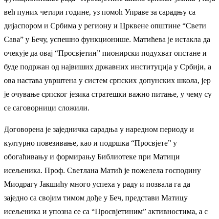
већ пуних четири године, уз помоћ Управе за сарадњу са
дијаспором и Србима у региону и Црквене општине “Свети
Сава” у Бечу, успешно функционише. Матићева је истакла да
очекује да овај “Просвјетин” пионирски подухват опстане и
буде подржан од највиших државних институција у Србији, а
ова настава уврштена у систем српских допунских школа, јер
је очување српског језика стратешки важно питање, у чему су
се саговорници сложили.
Договорена је заједничка сарадња у наредном периоду и
културно повезивање, као и подршка “Просвјете” у
обогаћивању и формирању Библиотеке при Матици
исељеника. Проф. Светлана Матић је пожелела господину
Миодрагу Јакшићу много успеха у раду и позвала га да
заједно са својим тимом дође у Беч, представи Матицу
исељеника и упозна се са “Просвјетиним” активностима, а с