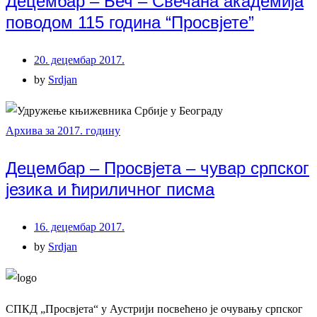
Децембар – Беч – Свечана академија
поводом 115 година “Просвјете”
20. децембар 2017.
by
Srdjan
Архива за 2017. годину
Децембар – Просвјета – чувар српског
језика и ћириличног писма
16. децембар 2017.
by
Srdjan
СПКД „Просвјета“ у Аустрији посвећено је очувању српског