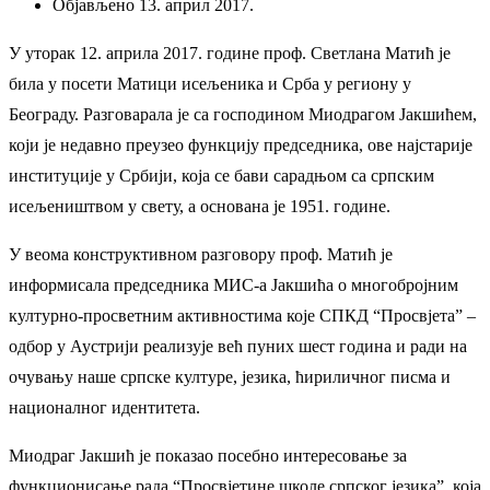
Објављено 13. април 2017.
У уторак 12. априла 2017. године проф. Светлана Матић је
била у посети Матици исељеника и Срба у региону у
Београду. Разговарала је са господином Миодрагом Јакшићем,
који је недавно преузео функцију председника, ове најстарије
институције у Србији, која се бави сарадњом са српским
исељеништвом у свету, а основана је 1951. године.
У веома конструктивном разговору проф. Матић је
информисала председника МИС-а Јакшића о многобројним
културно-просветним активностима које СПКД “Просвјета” –
одбор у Аустрији реализује већ пуних шест година и ради на
очувању наше српске културе, језика, ћириличног писма и
националног идентитета.
Миодраг Јакшић је показао посебно интересовање за
функционисање рада “Просвјетине школе српског језика”, која