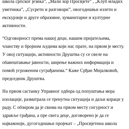
школа српског језика”, „Мали хор Просвјете” , „Клуб младих
уметника”, „Сусрети и разговори”, овогодишњи излети и
екскурзије и друге образовне, хуманитарне и културне
активности.
“Одговорност према нашој деци, нашим пријатељима,
чланству и бројним људима који нас прате, на првом је месту.
У овој ситуацији, активности Друштва су се свеле на
обавештавање јавности, ширење важних информација и
помоћ угроженим суграђанима.“ Каже Срђан Мијалковић,
председник Друштва.
На првом састанку Управног одбора од попуштања мера
изолације, разматрала се тренутна ситуација и даљи кораци у
раду. С обзиром да је свима на првом месту сигурност и
здравље грађана, а пре свега деце, договорено је да се
најважнији, дугогодишњи пројекат – „Просвјетина школа