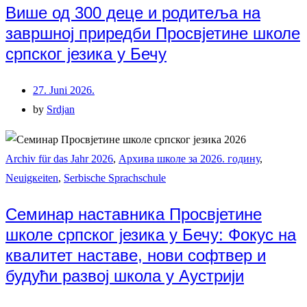
Више од 300 деце и родитеља на
завршној приредби Просвјетине школе
српског језика у Бечу
27. Juni 2026.
by
Srdjan
Archiv für das Jahr 2026
,
Архива школе за 2026. годину
,
Neuigкeiten
,
Serbische Sprachschule
Семинар наставника Просвјетине
школе српског језика у Бечу: Фокус на
квалитет наставе, нови софтвер и
будући развој школа у Аустрији