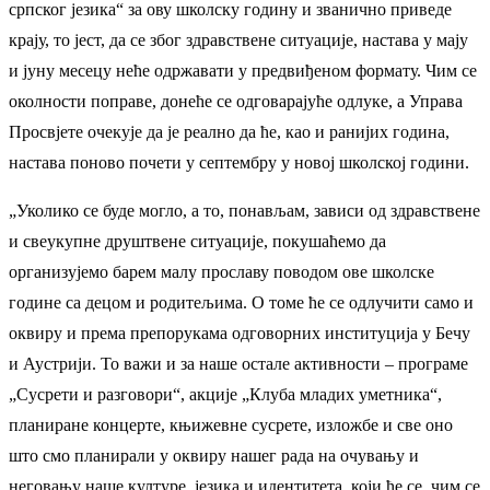
српског језика“ за ову школску годину и званично приведе
крају, то јест, да се због здравствене ситуације, настава у мају
и јуну месецу неће одржавати у предвиђеном формату. Чим се
околности поправе, донеће се одговарајуће одлуке, а Управа
Просвјете очекује да је реално да ће, као и ранијих година,
настава поново почети у септембру у новој школској години.
„Уколико се буде могло, а то, понављам, зависи од здравствене
и свеукупне друштвене ситуације, покушаћемо да
организујемо барем малу прославу поводом ове школске
године са децом и родитељима. О томе ће се одлучити само и
оквиру и према препорукама одговорних институција у Бечу
и Аустрији. То важи и за наше остале активности – програме
„Сусрети и разговори“, акције „Клуба младих уметника“,
планиране концерте, књижевне сусрете, изложбе и све оно
што смо планирали у оквиру нашег рада на очувању и
неговању наше културе, језика и идентитета, који ће се, чим се