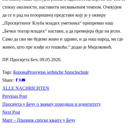
стекну околности, наставити несмањеним темпом. Очекујем
да се и рад на позоришној представи коју је у оквиру
„Просвјетиног Клуба младих уметника“ припремао наш
„Бечки театар младих“ настави, а да премијера буде на јесен.
Само да сви ми будемо живи и здрави, и да наш народ, ма где
живео, што пре изађе из тешкоћа.“ додао је Мијалковић.
ПР. Просвјета Беч, 09.05.2020.
Tags:
Корона
Prosvjetas serbische Sprachschule
Share:
ALLE NACHRICHTEN
Beitrags-
Previous
Previous Post
post:
Просвјета у Бечу о значају породице и идентитету
Navigation
Next
Next Post
post:
Март – Празник српске књиге у Бечу