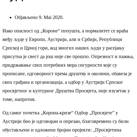
Објављено 9. Mai 2020.
Иако опасност од „Короне“ попушта, а нормалитет се враћа
међу људе у Европи, Аустрији, али и Србији, Републици
Српској и Црној гори, код многих наших људи у расејању
присутна је свест да још није све прошло. Опрезност и пажња,
придржавање свих потребних мера сигурности које су
прописане, одговорност према друштву и околини, обавеза је
свих грађана и организација, а одбор у Аустрији Српског
просвјетног и културног Друштва Просвјета, није изузетак у
томе, напротив.
Од самог почетка „Корона-кризе“ Одбор „Просвјете” у
Аустрији био је одговоран и опрезан, благовремено су били
обустављени и одложени бројни пројекти: „Просвјетина