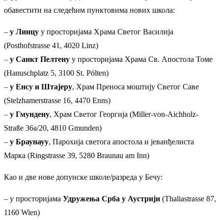
обавестити на следећим пунктовима нових школа:
–
у Линцу
у просторијама Храма Светог Василија
(Posthofstrasse 41, 4020 Linz)
–
у Санкт Пелтену
у просторијама Храма Св. Апостола Томе
(Hanuschplatz 5, 3100 St. Pölten)
–
у Енсу и Штајеру
, Храм Преноса моштију Светог Саве
(Stelzhamerstrasse 16, 4470 Enns)
–
у Гмундену
, Храм Светог Георгија (Miller-von-Aichholz-
Straße 36a/20, 4810 Gmunden)
–
у Браунауу
, Парохија светога апостола и јеванђелиста
Марка (Ringstrasse 39, 5280 Braunau am Inn)
Као и две нове допунске школе/разреда у Бечу:
– у просторијама
Удружења Срба у Аустрији
(Thaliastrasse 87,
1160 Wien)