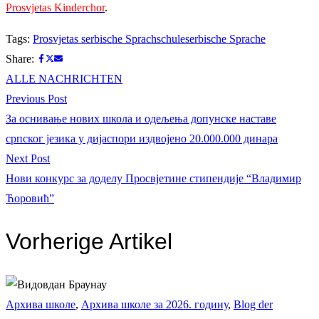
Prosvjetas Kinderchor
.
Tags:
Prosvjetas serbische Sprachschule
serbische Sprache
Share:
ALLE NACHRICHTEN
Beitrags-
Previous
Previous Post
post:
За оснивање нових школа и одељења допунске наставе
Navigation
српског језика у дијаспори издвојено 20.000.000 динара
Next
Next Post
post:
Нови конкурс за доделу Просвјетине стипендије “Владимир
Ћоровић”
Vorherige Artikel
Архива школе
,
Архива школе за 2026. годину
,
Blog der