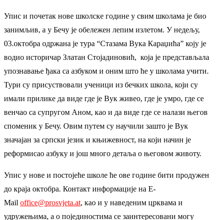
Упис и почетак нове школске године у свим школама је био
занимљив, а у Бечу је обележен лепим излетом. У недељу,
03.октобра одржана је тура “Стазама Вука Караџића” коју је
водио историчар Златан Стојадиновић, која је представљала
упознавање ђака са азбуком и оним што ће у школама учити.
Тури су присуствовали ученици из бечких школа, који су
имали прилике да виде где је Вук живео, где је умро, где се
венчао са супругом Аном, као и да виде где се налази његов
споменик у Бечу. Овим путем су научили зашто је Вук
значајан за српски језик и књижевност, на који начин је
реформисао азбуку и још много детаља о његовом животу.
Упис у нове и постојеће школе ће ове године бити продужен
до краја октобра. Контакт информације на E-
Mail
office@prosvjeta.at
, као и у наведеним црквама и
удружењима, а о појединостима се заинтересовани могу