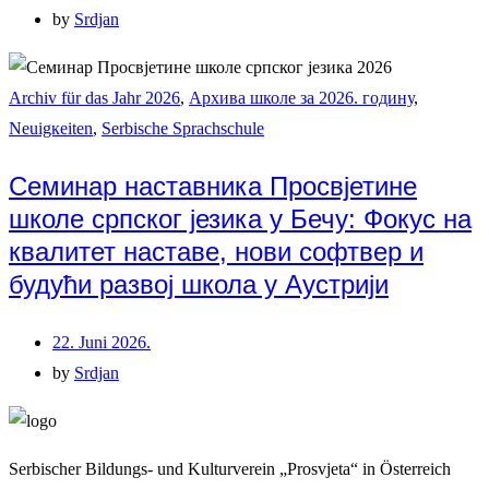
by
Srdjan
Archiv für das Jahr 2026
,
Архива школе за 2026. годину
,
Neuigкeiten
,
Serbische Sprachschule
Семинар наставника Просвјетине
школе српског језика у Бечу: Фокус на
квалитет наставе, нови софтвер и
будући развој школа у Аустрији
22. Juni 2026.
by
Srdjan
Serbischer Bildungs- und Kulturverein „Prosvjeta“ in Österreich