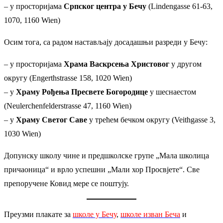
– у просторијама
Српског центра у Бечу
(Lindengasse 61-63,
1070, 1160 Wien)
Осим тога, са радом настављају досадашњи разреди у Бечу:
– у просторијама
Храма Васкрсења Христовог
у другом
округу (Engerthstrasse 158, 1020 Wien)
– у
Храму Рођења Пресвете Богородице
у шеснаестом
(Neulerchenfelderstrasse 47, 1160 Wien)
– у
Храму Светог Саве
у трећем бечком округу (Veithgasse 3,
1030 Wien)
Допунску школу чине и предшколске групе „Мала школица
причаоница“ и врло успешни „Мали хор Просвјете“. Све
препоручене Ковид мере се поштују.
Преузми плакате за
школе у Бечу
,
школе изван Беча
и