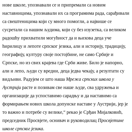
нове школе, упознавали се и припремали са новим
наставницима, упознавали их са програмима рада, сарађивали
са свештеницима који су много помогли, а највише се
сусретали са нашим људима, који су без изузетка, са великом
радошћу прихватили могућност да и њихова деца уче
ћирилицу и лепоте српског језика, али и историју, традицију,
географију, културу своје постојбине, не само Србије и
Српске, но из свих крајева где Срби живе. Било је напорно,
али и лепо, људи су вредни, деца једва чекају, а резултати су
видљиви. Радујем се што наша
Мрежа српских школа у
Аустрији
расте и позивам све наше људе, сва удружења и
организације да успоставимо сарадњу и да наставимо са
формирањем нових школа допунске наставе у Аустрији, јер је
то важно и потребе су велике,“ рекао је Срђан Мијалковић,
председник Просвјете, оснивач и руководилац
Просвјетине
школе српског језика
.