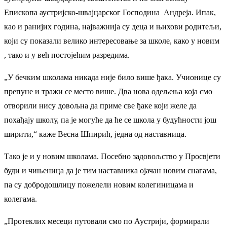
Епископа аустријско-швајцарског Господина Андреја. Ипак,
као и ранијих година, најважнија су деца и њихови родитељи,
који су показали велико интересовање за школе, како у новим
, тако и у већ постојећим разредима.
„У бечким школама никада није било више ђака. Учионице су
препуне и тражи се место више. Два нова одељења која смо
отворили нису довољна да приме све ђаке који желе да
похађају школу, па је могуће да ће се школа у будућности још
ширити,“ каже Весна Шпирић, једна од наставница.
Тако је и у новим школама. Посебно задовољство у Просвјети
буди и чињеница да је тим наставника ојачан новим снагама,
па су добродошлицу пожелели новим колегиницама и
колегама.
„Протеклих месеци путовали смо по Аустрији, формирали