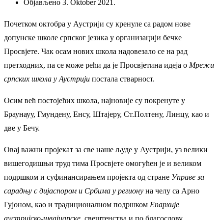
Објављено 3. Oktober 2021.
Почетком октобра у Аустрији су кренуле са радом нове
допунске школе српског језика у организацији бечке
Просвјете. Чак осам нових школа надовезало се на рад
претходних, па се може рећи да је Просвјетина идеја о
Мрежи
српских школа у Аустрији
постала стварност.
Осим већ постојећих школа, најновије су покренуте у
Браунауу, Гмундену, Енсу, Штајеру, Ст.Полтену, Линцу, као и
две у Бечу.
Овај важни пројекат за све наше људе у Аустрији, уз велики
вишегодишњи труд тима Просвјете омогућен је и великом
подршком и суфинансирањем пројекта од стране
Управе за
сарадњу с дијаспором и Србима у региону
на челу са Арно
Гујоном, као и традиционалном подршком
Епархије
аустријско-швајцарске
, свештенства и по благослову