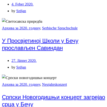
4. Feber 2020.
by
Srdjan
Архива за 2020. годину
,
Serbische Sprachschule
У Просвјетиној Школи у Бечу
прослављен Савиндан
27. Jänner 2020.
by
Srdjan
Архива за 2020. годину
,
Neujahrskonzert
Српски Новогодишњи концерт загрејао
срца у Бечу