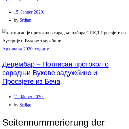
15. Jänner 2020.
by
Srdjan
Архива за 2020. годину
Децембар – Потписан протокол о
сарадњи Вукове задужбине и
Просвјете из Беча
11. Jänner 2020.
by
Srdjan
Seitennummerierung der