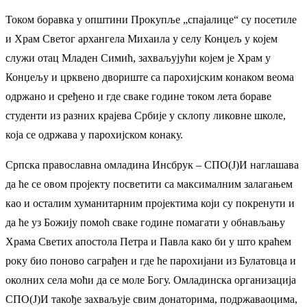
Током боравка у општини Прокупље „спајалице“ су посетиле
и Храм Светог архангела Михаила у селу Конџељ у којем
служи отац Младен Симић, захваљујући којем је Храм у
Конџељу и црквено двориште са парохијским конаком веома
одржано и сређено и где сваке године током лета бораве
студенти из разних крајева Србије у склопу ликовне школе,
која се одржава у парохијском конаку.
Српска православна омладина Инсбрук – СПО(Ј)И наглашава
да ће се овом пројекту посветити са максималним залагањем
као и осталим хуманитарним пројектима који су покренути и
да ће уз Божију помоћ сваке године помагати у обнављању
Храма Светих апостола Петра и Павла како би у што краћем
року био поново саграђен и где ће парохијани из Булатовца и
околних села моћи да се моле Богу. Омладинска организација
СПО(Ј)И такође захваљује свим донаторима, подржаваоцима,