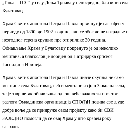
„Тања – ТСС“ у селу Доња Трнава у непосредној близини села
Булатовац.
Храм Светих апостола Петра и Павла први пут је саграђен у
периоду од 1890. до 1902. године, али се због лоше изградње и
незгодног терена срушио пре отприлике 30 година.
Обнављање Храма у Булатовцу покренуто је од неколико
мештана, а благослов је добијен од Патријарха српског
Господина Иринеја.
Храм Светих апостола Петра и Павла иначе окупља не само
мештане села Булатовац, већ и мештане из још 3 околна села,
те је завршетак обнављања од још веће важности и из тог
разлога Омладинска организација СПО(Ј)И позива све људе
добре воље да се придруже овом пројекту како би СВИ
ЗАЈЕДНО помогли да се овај Храм у што краћем року
сагради.