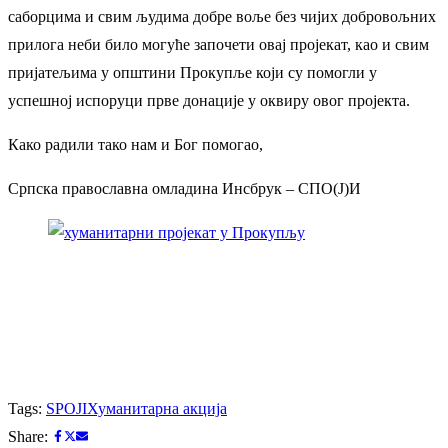
саборцима и свим људима добре воље без чијих добровољних
прилога неби било могуће започети овај пројекат, као и свим
пријатељима у општини Прокупље који су помогли у
успешној испоруци прве донације у оквиру овог пројекта.
Како радили тако нам и Бог помогао,
Српска православна омладина Инсбрук – СПО(Ј)И
Tags:
SPOJI
Хуманитарна акција
Share: