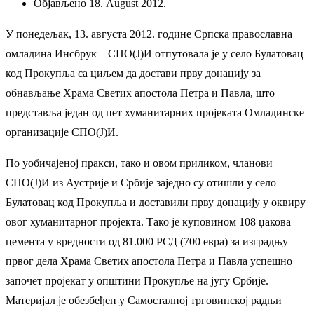
Објављено 18. August 2012.
У понедељак, 13. августа 2012. године Српска православна
омладина Инсбрук – СПО(Ј)И отпутовала је у село Булатовац
код Прокупља са циљем да достави прву донацију за
обнављање Храма Светих апостола Петра и Павла, што
представља један од пет хуманитарних пројеката Омладинске
организације СПО(Ј)И.
По уобичајеној пракси, тако и овом приликом, чланови
СПО(Ј)И из Аустрије и Србије заједно су отишли у село
Булатовац код Прокупља и доставили прву донацију у оквиру
овог хуманитарног пројекта. Тако је куповином 108 џакова
цемента у вредности од 81.000 РСД (700 евра) за изградњу
првог дела Храма Светих апостола Петра и Павла успешно
започет пројекат у општини Прокупље на југу Србије.
Материјал је обезбеђен у Самосталној трговинској радњи