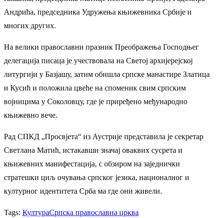
Андрића, председника Удружења књижевника Србије и
многих других.
На велики православни празник Преображења Господњег
делегација писаца је учествовала на Светој архијерејској
литургији у Базјашу, затим обишла српске манастире Златица
и Кусић и положила цвеће на споменик свим српским
војницима у Соколовцу, где је приређено међународно
књижевно вече.
Рад СПКД „Просвјета“ из Аустрије представила је секретар
Светлана Матић, истакавши значај оваквих сусрета и
књижевних манифестација, с обзиром на заједнички
стратешки циљ очувања српског језика, националног и
културног идентитета Срба ма где они живели.
Tags:
Култура
Српска православна црква