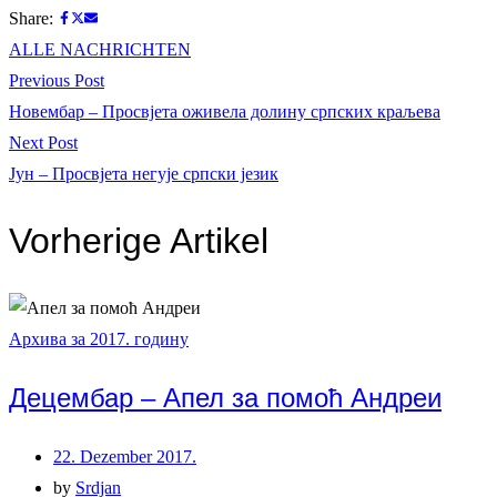
Share:
ALLE NACHRICHTEN
Beitrags-
Previous
Previous Post
post:
Новембар – Просвјета оживела долину српских краљева
Navigation
Next
Next Post
post:
Јун – Просвјета негује српски језик
Vorherige Artikel
Архива за 2017. годину
Децембар – Апел за помоћ Андреи
22. Dezember 2017.
by
Srdjan