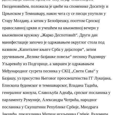
Гвозденовићем, положила је цвеће на споменике Доситеју и
Црњнском у Темишвару, након чега су се писци упутили у
Стару Молдаву, а затим у Белобрешку, посетом Српској
православној цркви и учешћем на књижевној вечери у
књижевном кружоку „Жарко Деспотовић“. Други дан
манифестације започео је одржавањем округлог стола под
називом „Капиталне књиге Срба у дијаспори“, затим
уручивањем „Велике базјашке повеље“ песнику Радомиру
Уљаревићу из Подгорице, а завршен је одржавањем
Међународног сусрета песника у СКЦ „Свети Сава“ у
Базјашу, уз присуство Његовог преосвештенства ГГ Лукијана,
Епископа будимског и темишварског, Владана Тадића,
генералног конзула, Славољуба Аднађа, српског посланика у
парламенту Румуније, Александра Чотрића, народног
посланика у Скупштини Републике Србије, Миодрага
Јакшића, председника Матице исељеника Србије, Радомира