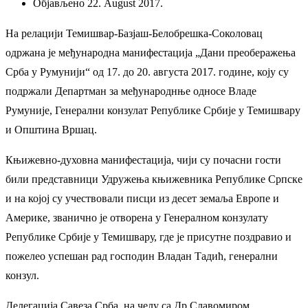
Објављено 22. August 2017.
На релацији Темишвар-Базјаш-Белобрешка-Соколовац
одржана је међународна манифестација „Дани преоберажења
Срба у Румунији“ од 17. до 20. августа 2017. године, коју су
подржали Департман за међународнње односе Владе
Румуније, Генерални конзулат Републике Србије у Темишвару
и Општина Вршац.
Књижевно-духовна манифестација, чији су почасни гости
били представници Удружења књижевника Републике Српске
и на којој су учествовали писци из десет земаља Европе и
Америке, званично је отворена у Генералном конзулату
Републике Србије у Темишвару, где је присутне поздравио и
пожелео успешан рад господин Владан Тадић, генерални
конзул.
Делегација Савеза Срба, на челу са Др Славомиром